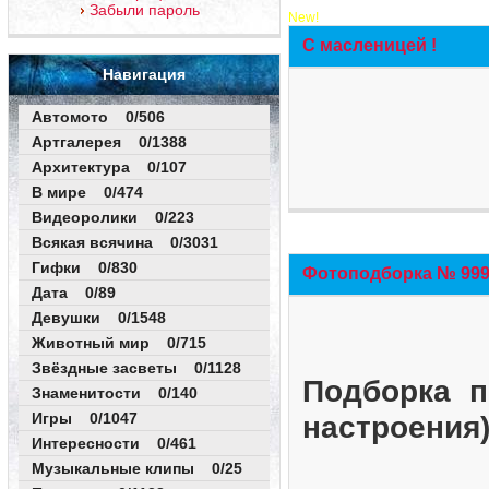
Забыли пароль
New!
С масленицей !
Навигация
Автомото 0/506
Артгалерея 0/1388
Архитектура 0/107
В мире 0/474
Видеоролики 0/223
Всякая всячина 0/3031
Гифки 0/830
Фотоподборка № 999 
Дата 0/89
Девушки 0/1548
Животный мир 0/715
Звёздные засветы 0/1128
Подборка п
Знаменитости 0/140
Игры 0/1047
настроения
Интересности 0/461
Музыкальные клипы 0/25