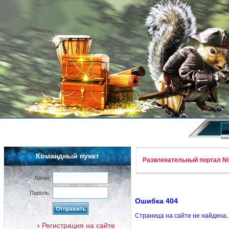
Командный пункт
Развлекательный портал Nif
Логин:
Пароль:
Ошибка 404
Страница на сайте не найдена.
Регистрация на сайте