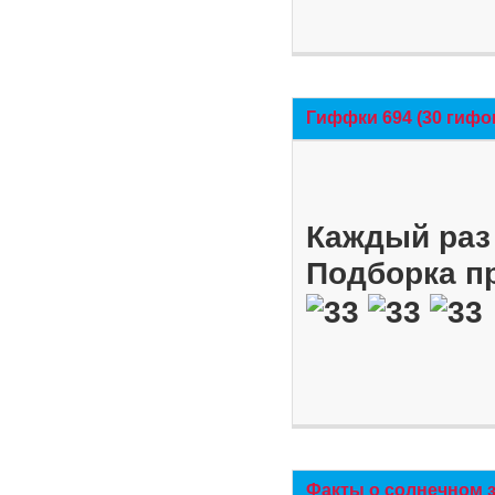
Гиффки 694 (30 гифо
Каждый раз 
Подборка п
Факты о солнечном 