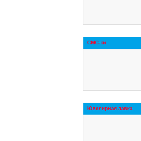
СМС-ки
Ювелирная лавка