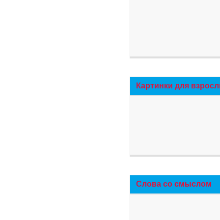
Картинки для взросл
Слова со смыслом