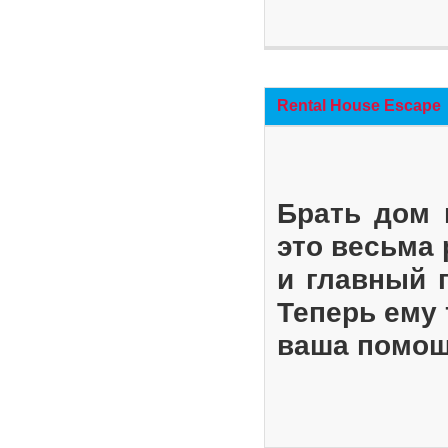
Rental House Escape
Брать дом 
это весьма
и главный 
Теперь ему 
ваша помощ