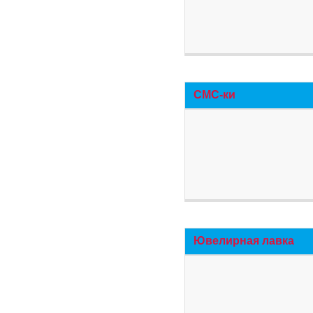
СМС-ки
Ювелирная лавка