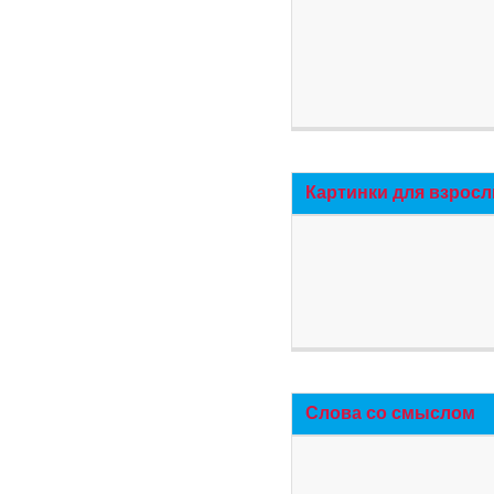
Картинки для взросл
Слова со смыслом