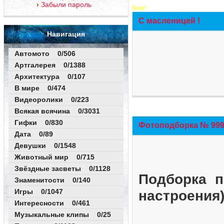
Забыли пароль
New!
С масленицей !
Навигация
Автомото 0/506
Артгалерея 0/1388
Архитектура 0/107
В мире 0/474
Видеоролики 0/223
Всякая всячина 0/3031
Гифки 0/830
Фотоподборка № 999 
Дата 0/89
Девушки 0/1548
Животный мир 0/715
Звёздные засветы 0/1128
Подборка п
Знаменитости 0/140
Игры 0/1047
настроения
Интересности 0/461
Музыкальные клипы 0/25