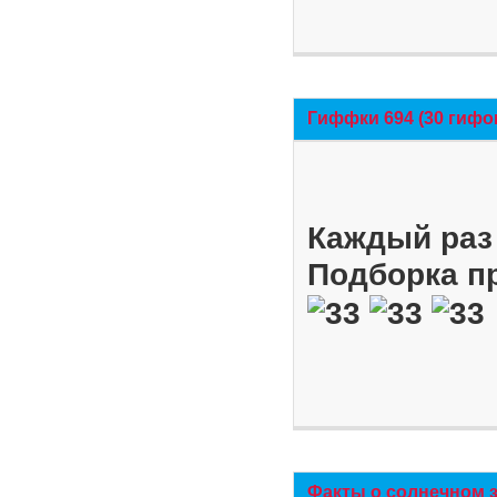
Гиффки 694 (30 гифо
Каждый раз 
Подборка п
Факты о солнечном 