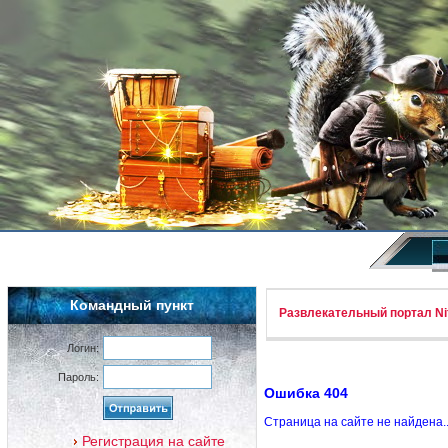
Командный пункт
Развлекательный портал Nif
Логин:
Пароль:
Ошибка 404
Страница на сайте не найдена.
Регистрация на сайте