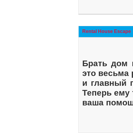
Rental House Escape
Брать дом 
это весьма
и главный 
Теперь ему 
ваша помощ