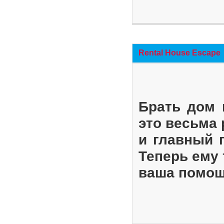
Rental House Escape
Брать дом 
это весьма
и главный 
Теперь ему 
ваша помощ