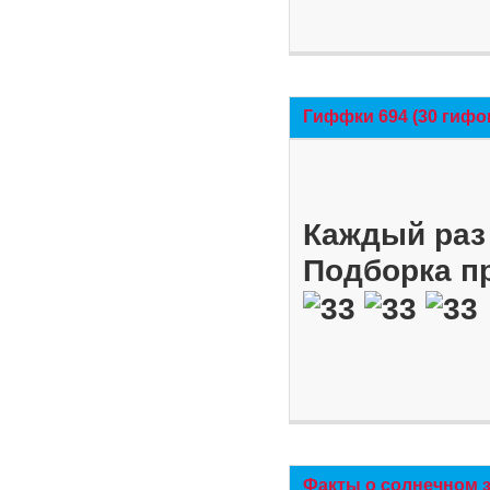
Гиффки 694 (30 гифо
Каждый раз 
Подборка п
Факты о солнечном 