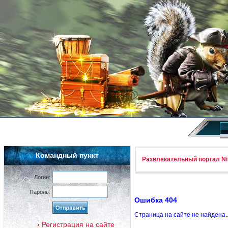
Командный пункт
Развлекательный портал Nif
Логин:
Пароль:
Ошибка 404
Страница на сайте не найдена.
Регистрация на сайте