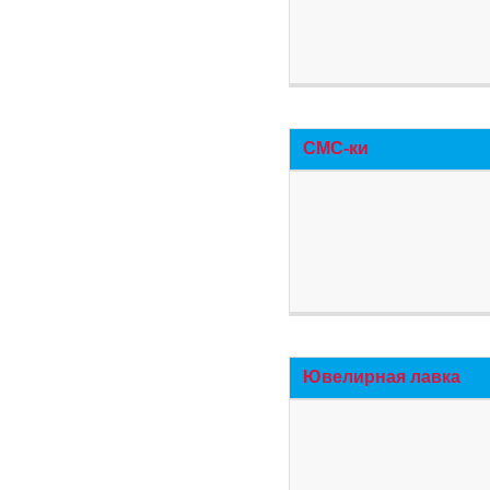
СМС-ки
Ювелирная лавка