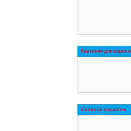
Картинки для взросл
Слова со смыслом