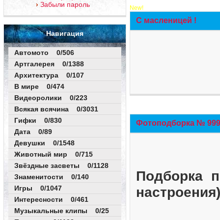
Забыли пароль
New!
С масленицей !
Навигация
Автомото 0/506
Артгалерея 0/1388
Архитектура 0/107
В мире 0/474
Видеоролики 0/223
Всякая всячина 0/3031
Гифки 0/830
Фотоподборка № 999 
Дата 0/89
Девушки 0/1548
Животный мир 0/715
Звёздные засветы 0/1128
Подборка п
Знаменитости 0/140
Игры 0/1047
настроения
Интересности 0/461
Музыкальные клипы 0/25