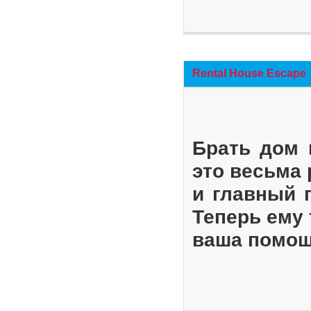
Rental House Escape
Брать дом 
это весьма
и главный 
Теперь ему 
ваша помощ