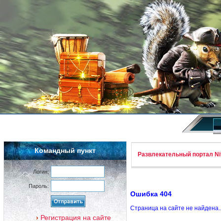
Командный пункт
Развлекательный портал Nif
Логин:
Пароль:
Ошибка 404
Страница на сайте не найдена.
Регистрация на сайте