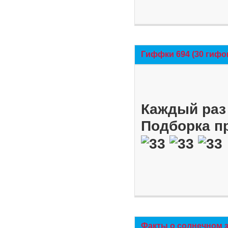
Гиффки 694 (30 гифо
Каждый раз 
Подборка п
Факты о солнечном 