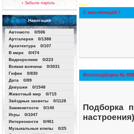
Забыли пароль
New!
С масленицей !
Навигация
Автомото 0/506
Артгалерея 0/1388
Архитектура 0/107
В мире 0/474
Видеоролики 0/223
Всякая всячина 0/3031
Гифки 0/830
Фотоподборка № 999 
Дата 0/89
Девушки 0/1548
Животный мир 0/715
Звёздные засветы 0/1128
Подборка п
Знаменитости 0/140
Игры 0/1047
настроения
Интересности 0/461
Музыкальные клипы 0/25