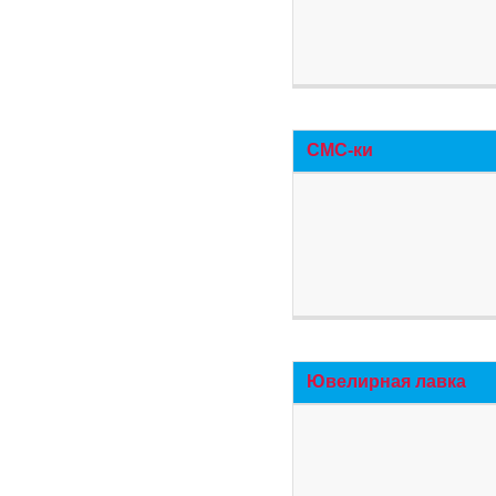
СМС-ки
Ювелирная лавка