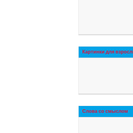
Картинки для взросл
Слова со смыслом