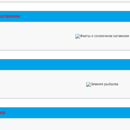
затмении
мир