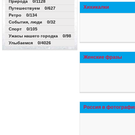
Природа 0/1128
Хихикалки
Путешествуем 0/627
Ретро 0/134
События, люди 0/32
Спорт 0/105
Ужасы нашего городка 0/98
Улыбаемся 0/4026
Женские фразы
Россия в фотографи