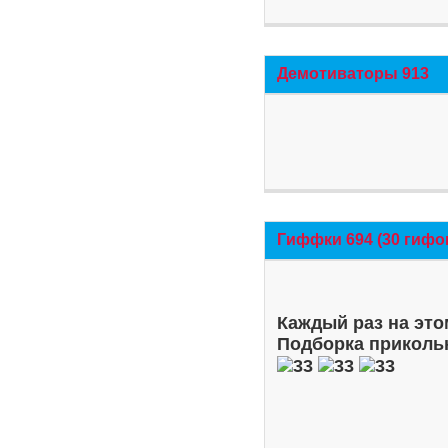
Демотиваторы 913
Гиффки 694 (30 гифо
Каждый раз на это
Подборка приколь