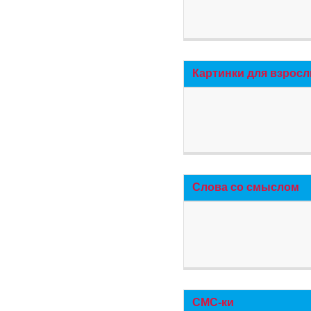
Картинки для взросл
Слова со смыслом
СМС-ки