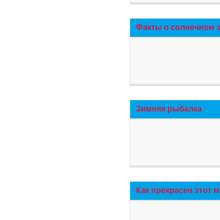
Факты о солнечном 
Зимняя рыбалка
Как прекрасен этот 