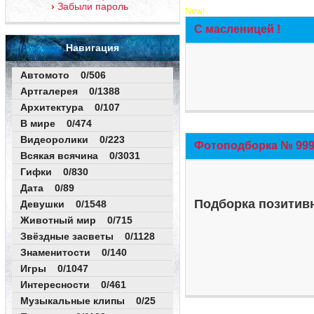
Забыли пароль
New!
С масленицей !
Навигация
Автомото 0/506
Артгалерея 0/1388
Архитектура 0/107
В мире 0/474
Видеоролики 0/223
Фотоподборка № 999 
Всякая всячина 0/3031
Гифки 0/830
Дата 0/89
Подборка позитивн
Девушки 0/1548
Животный мир 0/715
Звёздные засветы 0/1128
Знаменитости 0/140
Игры 0/1047
Интересности 0/461
Музыкальные клипы 0/25