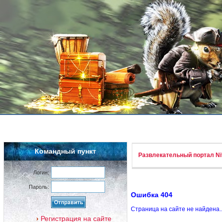
Командный пункт
Развлекательный портал Nif
Логин:
Пароль:
Ошибка 404
Страница на сайте не найдена.
Регистрация на сайте