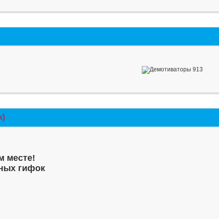
к)
м месте!
ных гифок