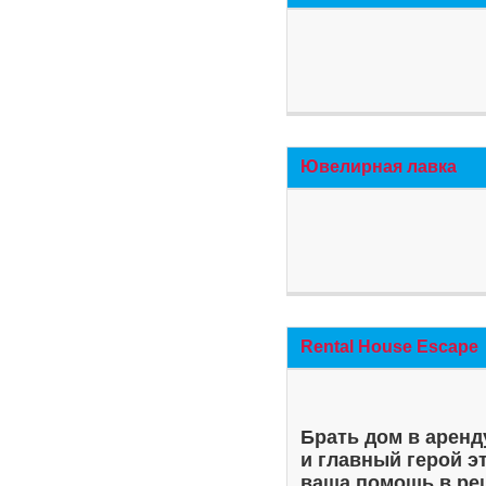
Ювелирная лавка
Rental House Escape
Брать дом в аренд
и главный герой э
ваша помощь в ре