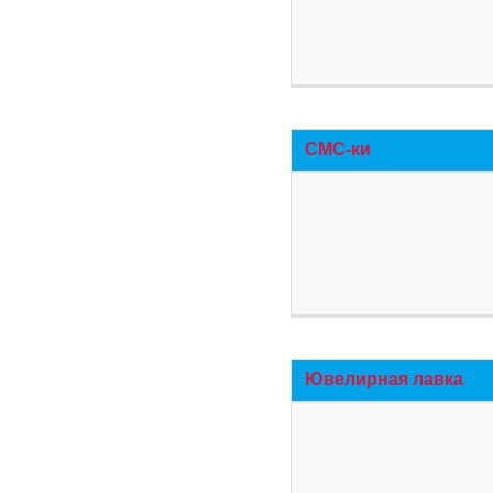
СМС-ки
Ювелирная лавка