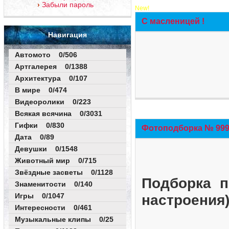
Забыли пароль
New!
С масленицей !
Навигация
Автомото 0/506
Артгалерея 0/1388
Архитектура 0/107
В мире 0/474
Видеоролики 0/223
Всякая всячина 0/3031
Гифки 0/830
Фотоподборка № 999 
Дата 0/89
Девушки 0/1548
Животный мир 0/715
Звёздные засветы 0/1128
Подборка п
Знаменитости 0/140
Игры 0/1047
настроения
Интересности 0/461
Музыкальные клипы 0/25