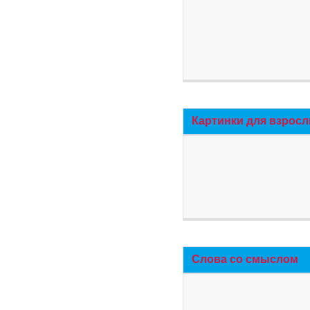
Картинки для взросл
Слова со смыслом