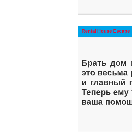
Rental House Escape
Брать дом 
это весьма
и главный 
Теперь ему 
ваша помощ