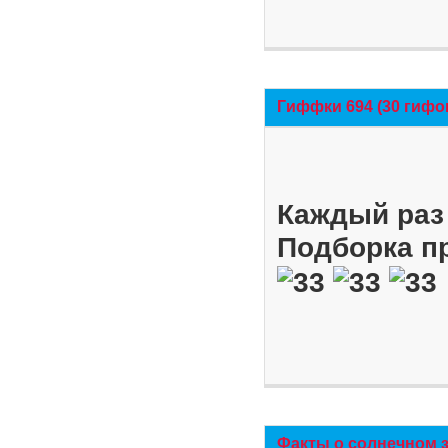
Гиффки 694 (30 гифо
Каждый раз 
Подборка п
Факты о солнечном 