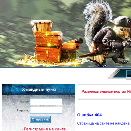
Командный пункт
Развлекательный портал Nif
Логин:
Пароль:
Ошибка 404
Страница на сайте не найдена.
Регистрация на сайте