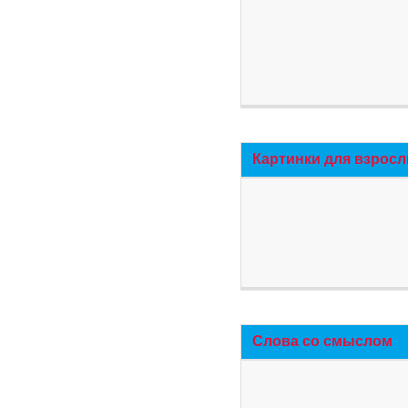
Картинки для взросл
Слова со смыслом