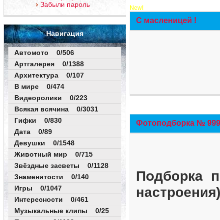
Забыли пароль
New!
С масленицей !
Навигация
Автомото 0/506
Артгалерея 0/1388
Архитектура 0/107
В мире 0/474
Видеоролики 0/223
Всякая всячина 0/3031
Гифки 0/830
Фотоподборка № 999 
Дата 0/89
Девушки 0/1548
Животный мир 0/715
Звёздные засветы 0/1128
Подборка п
Знаменитости 0/140
Игры 0/1047
настроения
Интересности 0/461
Музыкальные клипы 0/25