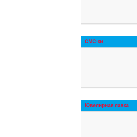
СМС-ки
Ювелирная лавка