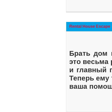
Rental House Escape
Брать дом 
это весьма
и главный 
Теперь ему 
ваша помощ