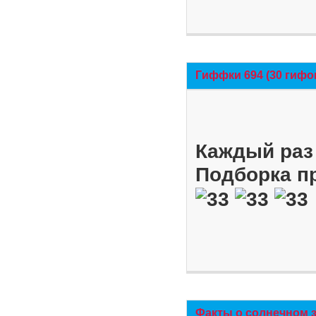
Гиффки 694 (30 гифо
Каждый раз 
Подборка п
Факты о солнечном 