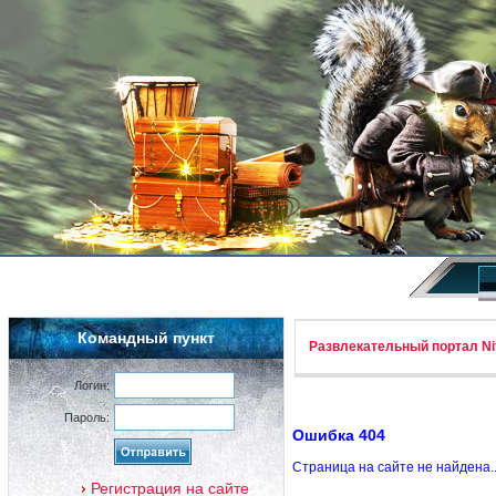
Командный пункт
Развлекательный портал Nif
Логин:
Пароль:
Ошибка 404
Страница на сайте не найдена.
Регистрация на сайте