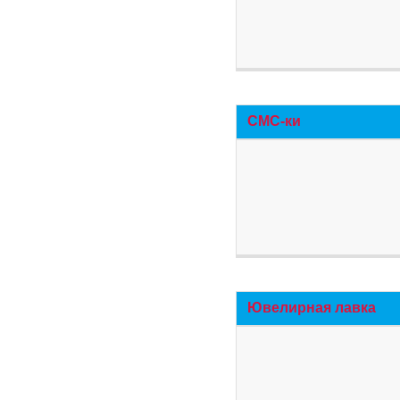
СМС-ки
Ювелирная лавка