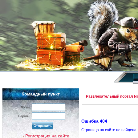
Командный пункт
Развлекательный портал Nif
Логин:
Пароль:
Ошибка 404
Страница на сайте не найдена.
Регистрация на сайте