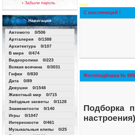
Забыли пароль
New!
С масленицей !
Навигация
Автомото 0/506
Артгалерея 0/1388
Архитектура 0/107
В мире 0/474
Видеоролики 0/223
Всякая всячина 0/3031
Гифки 0/830
Фотоподборка № 999 
Дата 0/89
Девушки 0/1548
Животный мир 0/715
Звёздные засветы 0/1128
Подборка п
Знаменитости 0/140
Игры 0/1047
настроения
Интересности 0/461
Музыкальные клипы 0/25