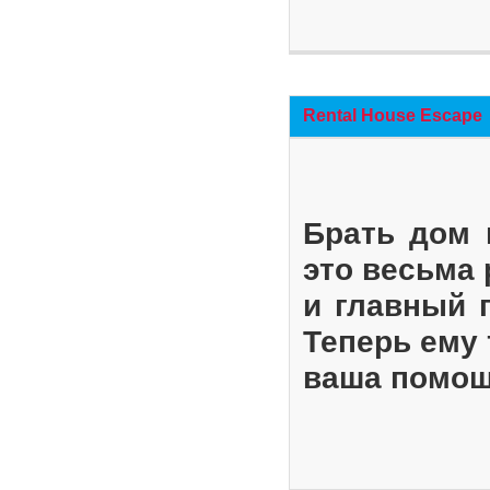
Rental House Escape
Брать дом 
это весьма
и главный 
Теперь ему 
ваша помощ