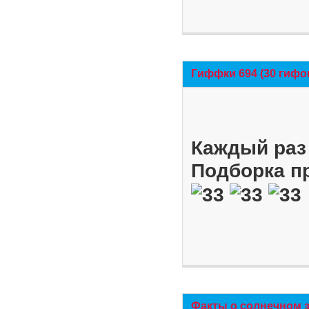
Гиффки 694 (30 гифо
Каждый раз 
Подборка п
Факты о солнечном 