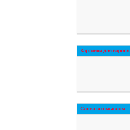
Картинки для взросл
Слова со смыслом