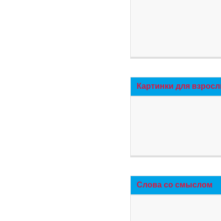
Картинки для взросл
Слова со смыслом