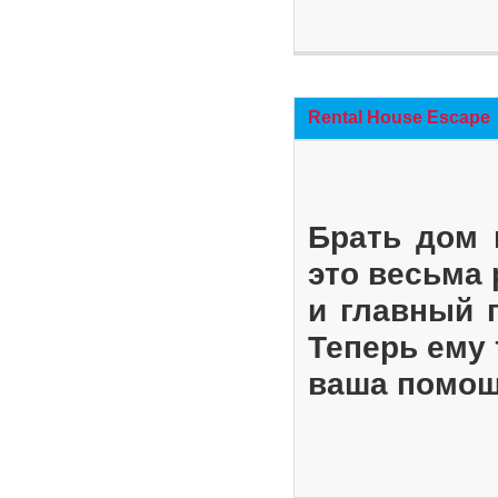
Rental House Escape
Брать дом 
это весьма
и главный 
Теперь ему 
ваша помощ