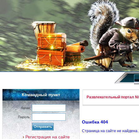
Командный пункт
Развлекательный портал Nif
Логин:
Пароль:
Ошибка 404
Страница на сайте не найдена.
Регистрация на сайте