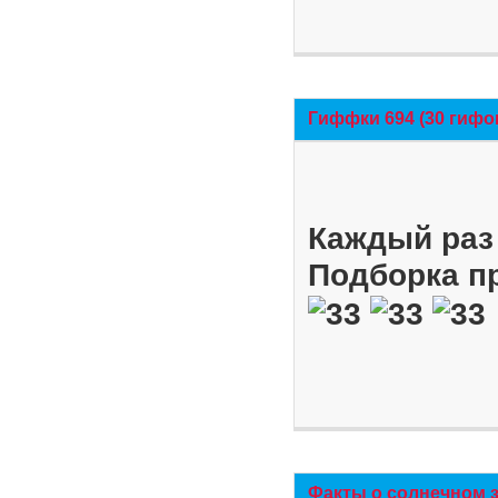
Гиффки 694 (30 гифо
Каждый раз 
Подборка п
Факты о солнечном 