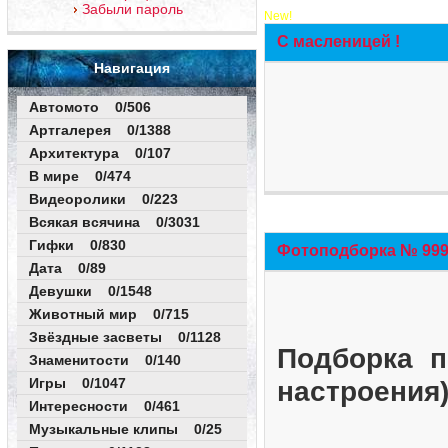
Забыли пароль
New!
С масленицей !
Навигация
Автомото 0/506
Артгалерея 0/1388
Архитектура 0/107
В мире 0/474
Видеоролики 0/223
Всякая всячина 0/3031
Гифки 0/830
Фотоподборка № 999 
Дата 0/89
Девушки 0/1548
Животный мир 0/715
Звёздные засветы 0/1128
Подборка п
Знаменитости 0/140
Игры 0/1047
настроения
Интересности 0/461
Музыкальные клипы 0/25