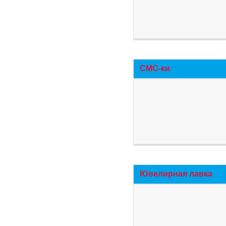
СМС-ки
Ювелирная лавка