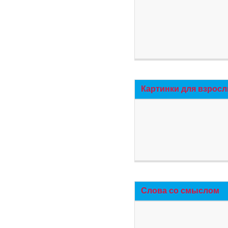
Картинки для взросл
Слова со смыслом