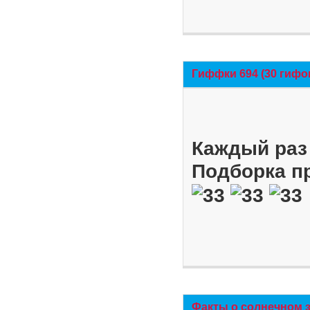
Гиффки 694 (30 гифо
Каждый раз 
Подборка п
Факты о солнечном 