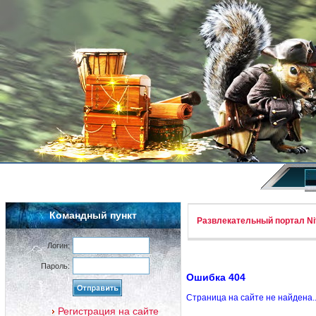
Командный пункт
Развлекательный портал Nif
Логин:
Пароль:
Ошибка 404
Страница на сайте не найдена.
Регистрация на сайте