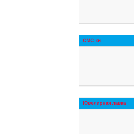
СМС-ки
Ювелирная лавка