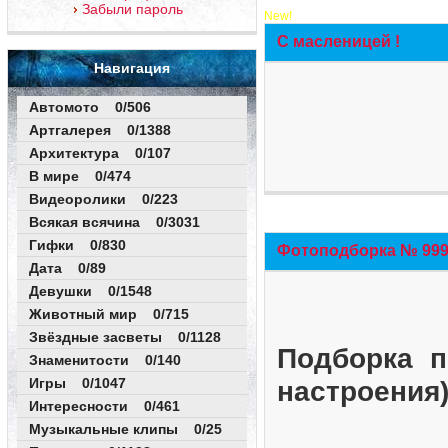
Забыли пароль
New!
С масленицей !
Навигация
Автомото 0/506
Артгалерея 0/1388
Архитектура 0/107
В мире 0/474
Видеоролики 0/223
Всякая всячина 0/3031
Гифки 0/830
Фотоподборка № 999 
Дата 0/89
Девушки 0/1548
Животный мир 0/715
Звёздные засветы 0/1128
Подборка п
Знаменитости 0/140
Игры 0/1047
настроения
Интересности 0/461
Музыкальные клипы 0/25