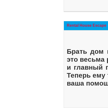
Rental House Escape
Брать дом 
это весьма
и главный 
Теперь ему 
ваша помощ