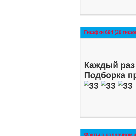
Гиффки 694 (30 гифо
Каждый раз 
Подборка п
Факты о солнечном 