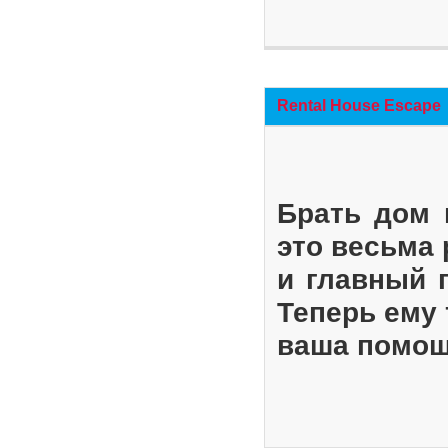
Rental House Escape
Брать дом 
это весьма
и главный 
Теперь ему 
ваша помощ