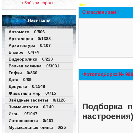
Забыли пароль
New!
С масленицей !
Навигация
Автомото 0/506
Артгалерея 0/1388
Архитектура 0/107
В мире 0/474
Видеоролики 0/223
Всякая всячина 0/3031
Гифки 0/830
Фотоподборка № 999 
Дата 0/89
Девушки 0/1548
Животный мир 0/715
Звёздные засветы 0/1128
Подборка п
Знаменитости 0/140
Игры 0/1047
настроения
Интересности 0/461
Музыкальные клипы 0/25