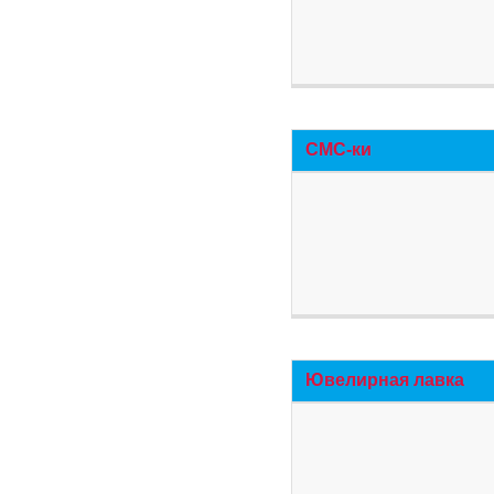
СМС-ки
Ювелирная лавка