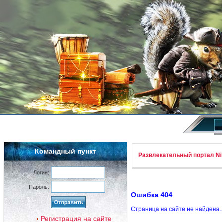
Командный пункт
Развлекательный портал Nif
Логин:
Пароль:
Ошибка 404
Страница на сайте не найдена.
Регистрация на сайте