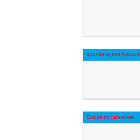
Картинки для взросл
Слова со смыслом