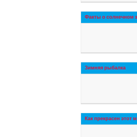
Факты о солнечном 
Зимняя рыбалка
Как прекрасен этот 