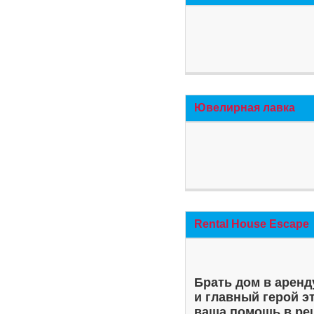
Ювелирная лавка
Rental House Escape
Брать дом в аренд
и главный герой э
ваша помощь в ре