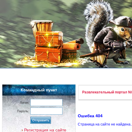
Командный пункт
Развлекательный портал Nif
Логин:
Пароль:
Ошибка 404
Страница на сайте не найдена.
Регистрация на сайте