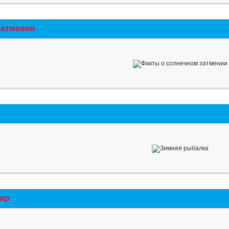
затмении
мир