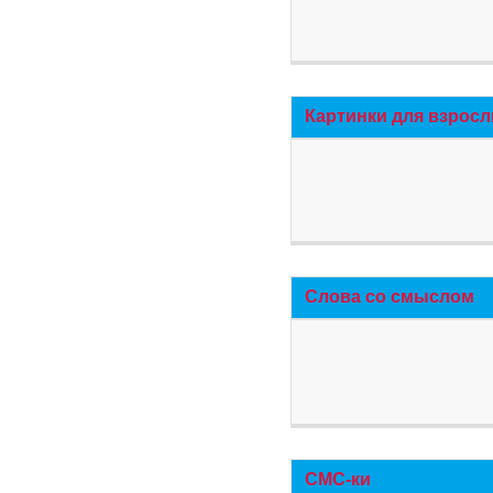
Картинки для взросл
Слова со смыслом
СМС-ки