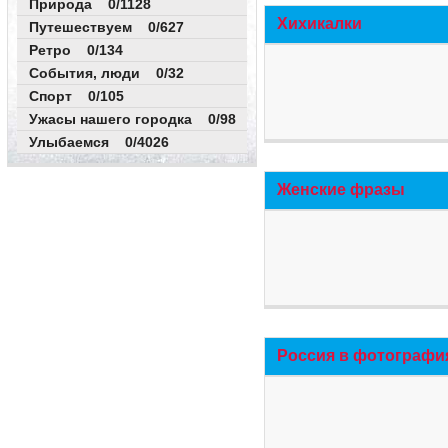
Природа 0/1128
Хихикалки
Путешествуем 0/627
Ретро 0/134
События, люди 0/32
Спорт 0/105
Ужасы нашего городка 0/98
Улыбаемся 0/4026
Женские фразы
Россия в фотографи