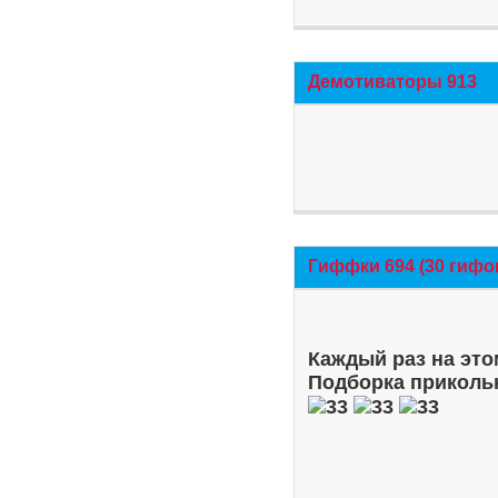
Демотиваторы 913
Гиффки 694 (30 гифо
Каждый раз на это
Подборка приколь