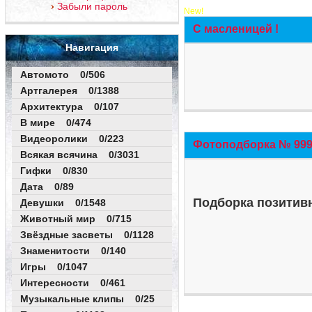
Забыли пароль
New!
С масленицей !
Навигация
Автомото 0/506
Артгалерея 0/1388
Архитектура 0/107
В мире 0/474
Видеоролики 0/223
Фотоподборка № 999 
Всякая всячина 0/3031
Гифки 0/830
Дата 0/89
Подборка позитивн
Девушки 0/1548
Животный мир 0/715
Звёздные засветы 0/1128
Знаменитости 0/140
Игры 0/1047
Интересности 0/461
Музыкальные клипы 0/25