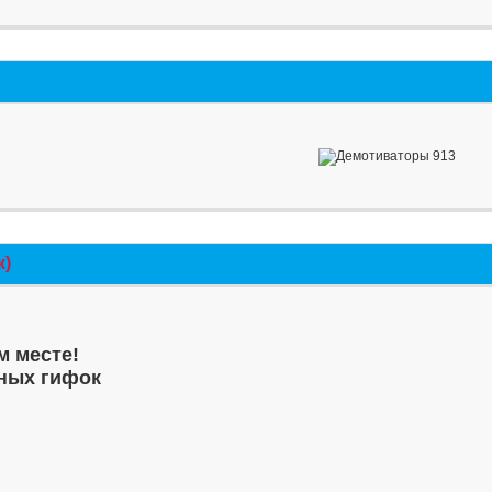
к)
м месте!
ных гифок