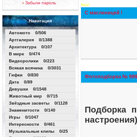
Забыли пароль
New!
С масленицей !
Навигация
Автомото 0/506
Артгалерея 0/1388
Архитектура 0/107
В мире 0/474
Видеоролики 0/223
Всякая всячина 0/3031
Гифки 0/830
Фотоподборка № 999 
Дата 0/89
Девушки 0/1548
Животный мир 0/715
Звёздные засветы 0/1128
Подборка п
Знаменитости 0/140
Игры 0/1047
настроения
Интересности 0/461
Музыкальные клипы 0/25