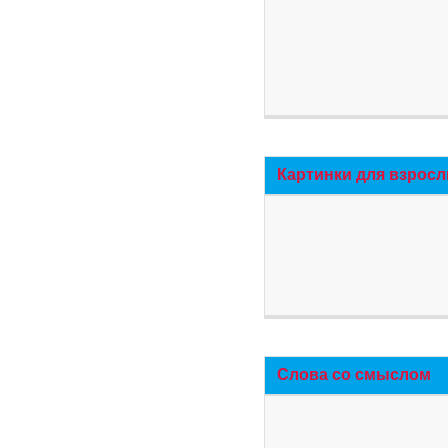
Картинки для взросл
Слова со смыслом