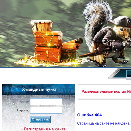
Командный пункт
Развлекательный портал Nif
Логин:
Пароль:
Ошибка 404
Страница на сайте не найдена.
Регистрация на сайте