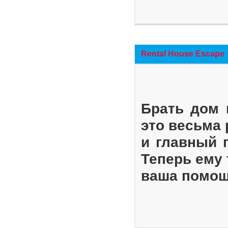
Rental House Escape
Брать дом 
это весьма
и главный 
Теперь ему 
ваша помощ