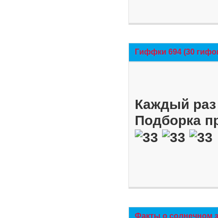
Гиффки 694 (30 гифо
Каждый раз 
Подборка п
Факты о солнечном 