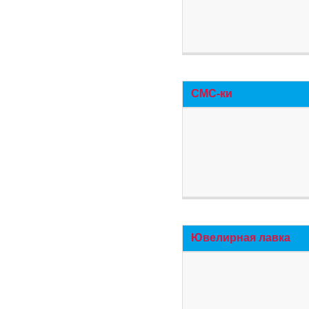
СМС-ки
Ювелирная лавка