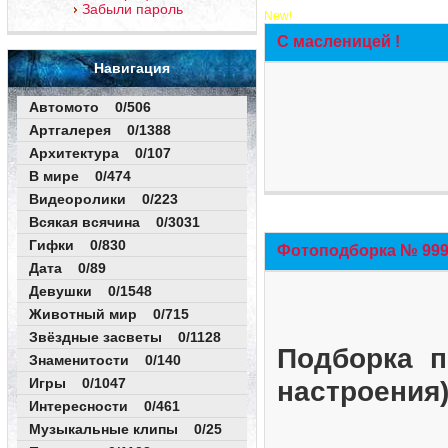
Забыли пароль
New!
С масленицей !
Навигация
Автомото 0/506
Артгалерея 0/1388
Архитектура 0/107
В мире 0/474
Видеоролики 0/223
Всякая всячина 0/3031
Гифки 0/830
Фотоподборка № 999 
Дата 0/89
Девушки 0/1548
Животный мир 0/715
Звёздные засветы 0/1128
Подборка п
Знаменитости 0/140
Игры 0/1047
настроения
Интересности 0/461
Музыкальные клипы 0/25