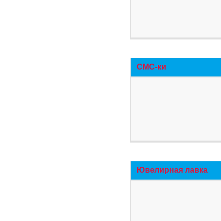
СМС-ки
Ювелирная лавка