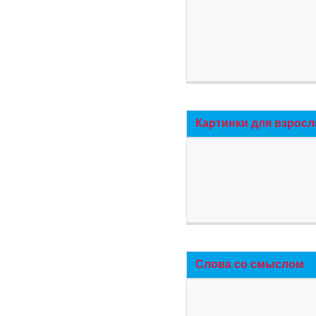
Картинки для взросл
Слова со смыслом