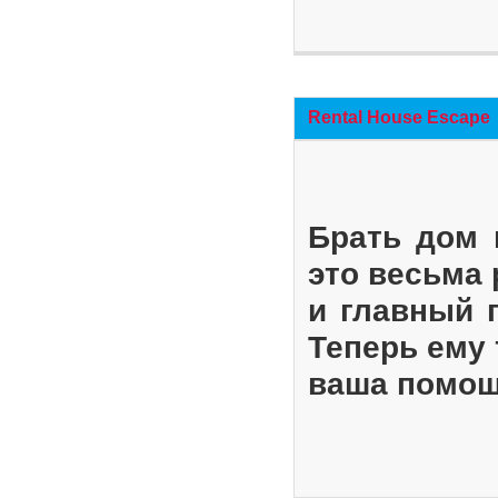
Rental House Escape
Брать дом 
это весьма
и главный 
Теперь ему 
ваша помощ