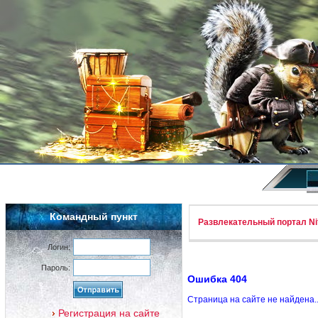
Командный пункт
Развлекательный портал Nif
Логин:
Пароль:
Ошибка 404
Страница на сайте не найдена.
Регистрация на сайте