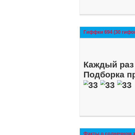
Гиффки 694 (30 гифо
Каждый раз 
Подборка п
Факты о солнечном 