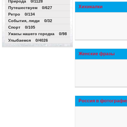
Природа 0/1128
Хихикалки
Путешествуем 0/627
Ретро 0/134
События, люди 0/32
Спорт 0/105
Ужасы нашего городка 0/98
Улыбаемся 0/4026
Женские фразы
Россия в фотографи