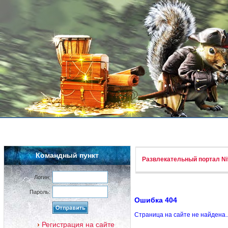
Командный пункт
Развлекательный портал Nif
Логин:
Пароль:
Ошибка 404
Страница на сайте не найдена.
Регистрация на сайте