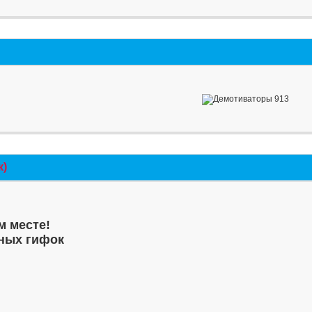
к)
м месте!
ных гифок