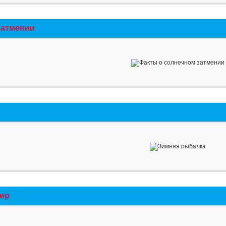
затмении
мир