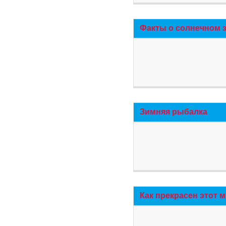
Факты о солнечном 
Зимняя рыбалка
Как прекрасен этот 