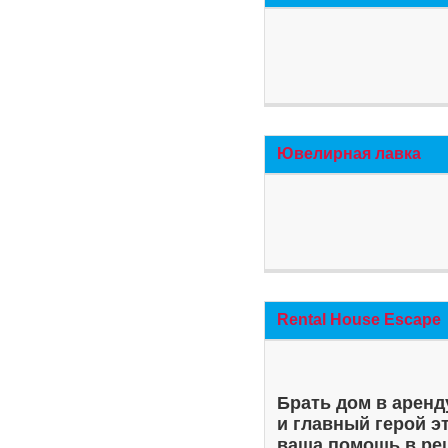
Ювелирная лавка
Rental House Escape
Брать дом в аренд
и главный герой э
ваша помощь в ре