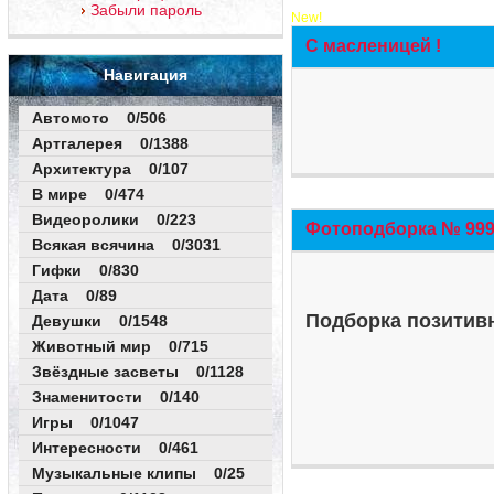
Забыли пароль
New!
С масленицей !
Навигация
Автомото 0/506
Артгалерея 0/1388
Архитектура 0/107
В мире 0/474
Видеоролики 0/223
Фотоподборка № 999 
Всякая всячина 0/3031
Гифки 0/830
Дата 0/89
Подборка позитивн
Девушки 0/1548
Животный мир 0/715
Звёздные засветы 0/1128
Знаменитости 0/140
Игры 0/1047
Интересности 0/461
Музыкальные клипы 0/25