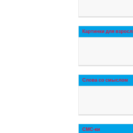
Картинки для взросл
Слова со смыслом
СМС-ки