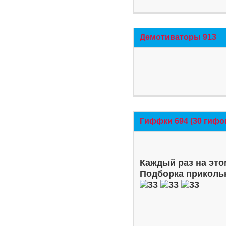
Демотиваторы 913
Гиффки 694 (30 гифо
Каждый раз на это
Подборка приколь