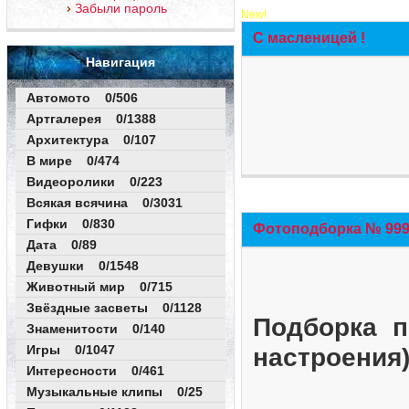
Забыли пароль
New!
С масленицей !
Навигация
Автомото 0/506
Артгалерея 0/1388
Архитектура 0/107
В мире 0/474
Видеоролики 0/223
Всякая всячина 0/3031
Гифки 0/830
Фотоподборка № 999 
Дата 0/89
Девушки 0/1548
Животный мир 0/715
Звёздные засветы 0/1128
Подборка п
Знаменитости 0/140
Игры 0/1047
настроения
Интересности 0/461
Музыкальные клипы 0/25