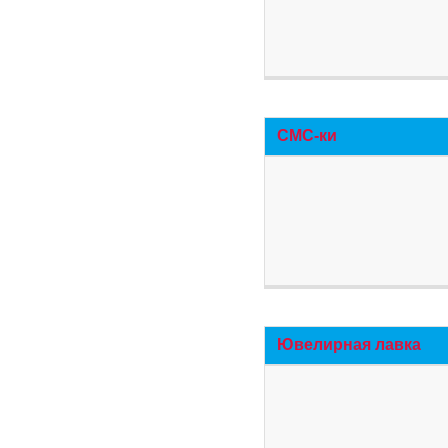
СМС-ки
Ювелирная лавка