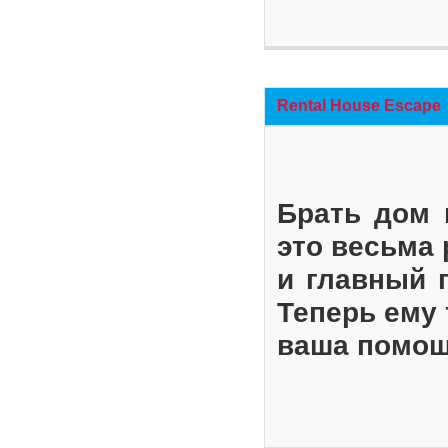
Rental House Escape
Брать дом 
это весьма
и главный 
Теперь ему 
ваша помощ