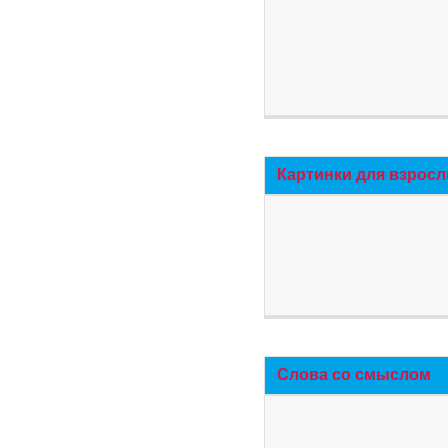
Картинки для взросл
Слова со смыслом