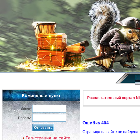
Командный пункт
Развлекательный портал Nif
Логин:
Пароль:
Ошибка 404
Страница на сайте не найдена.
Регистрация на сайте