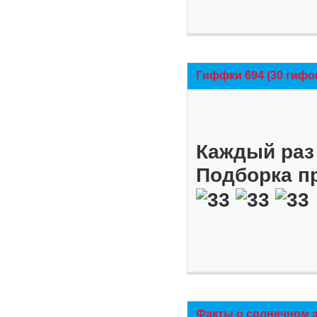
Гиффки 694 (30 гифо
Каждый раз 
Подборка п
Факты о солнечном 