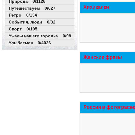
Природа 0/1128
Хихикалки
Путешествуем 0/627
Ретро 0/134
События, люди 0/32
Спорт 0/105
Ужасы нашего городка 0/98
Улыбаемся 0/4026
Женские фразы
Россия в фотографи