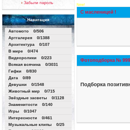
Забыли пароль
New!
С масленицей !
Навигация
Автомото 0/506
Артгалерея 0/1388
Архитектура 0/107
В мире 0/474
Видеоролики 0/223
Фотоподборка № 999 
Всякая всячина 0/3031
Гифки 0/830
Дата 0/89
Подборка позитивн
Девушки 0/1548
Животный мир 0/715
Звёздные засветы 0/1128
Знаменитости 0/140
Игры 0/1047
Интересности 0/461
Музыкальные клипы 0/25