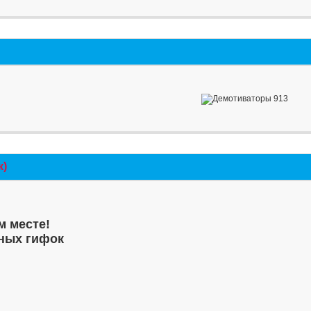
к)
м месте!
ных гифок