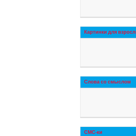
Картинки для взросл
Слова со смыслом
СМС-ки