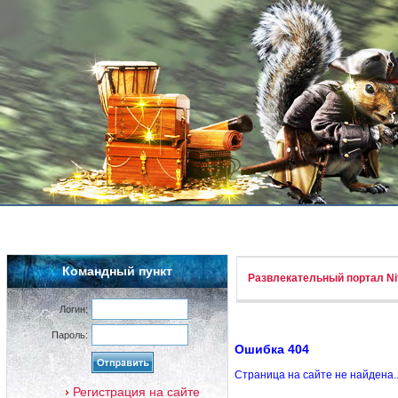
Командный пункт
Развлекательный портал Nif
Логин:
Пароль:
Ошибка 404
Страница на сайте не найдена.
Регистрация на сайте