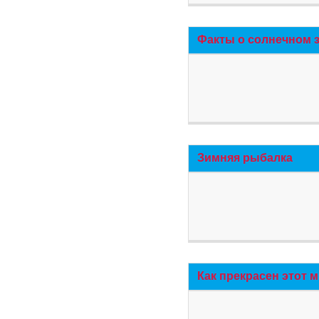
Факты о солнечном 
Зимняя рыбалка
Как прекрасен этот 