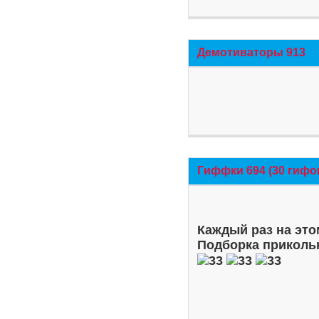
Демотиваторы 913
Гиффки 694 (30 гифо
Каждый раз на это
Подборка приколь