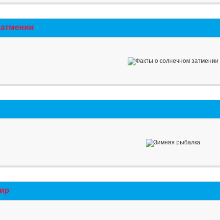
затмении
мир