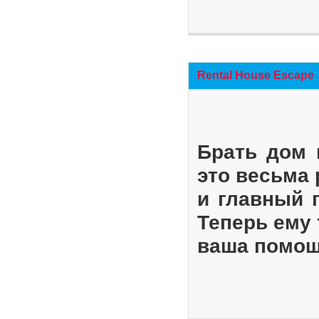
Rental House Escape
Брать дом 
это весьма
и главный 
Теперь ему 
ваша помощ