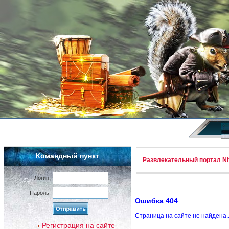
Командный пункт
Развлекательный портал Nif
Логин:
Пароль:
Ошибка 404
Страница на сайте не найдена.
Регистрация на сайте