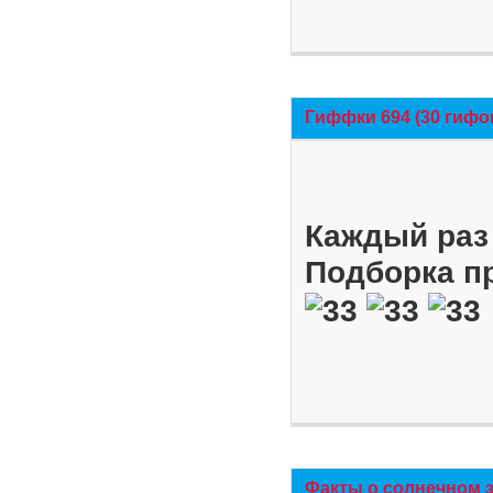
Гиффки 694 (30 гифо
Каждый раз 
Подборка п
Факты о солнечном 