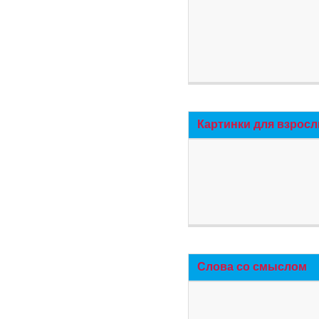
Картинки для взросл
Слова со смыслом