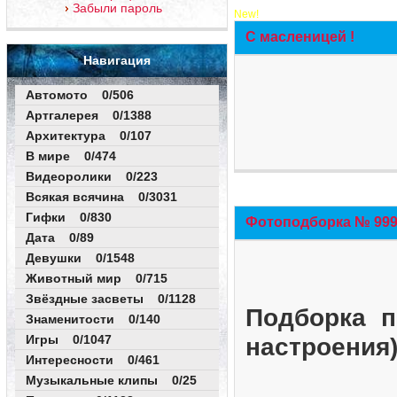
Забыли пароль
New!
С масленицей !
Навигация
Автомото 0/506
Артгалерея 0/1388
Архитектура 0/107
В мире 0/474
Видеоролики 0/223
Всякая всячина 0/3031
Гифки 0/830
Фотоподборка № 999 
Дата 0/89
Девушки 0/1548
Животный мир 0/715
Звёздные засветы 0/1128
Подборка п
Знаменитости 0/140
Игры 0/1047
настроения
Интересности 0/461
Музыкальные клипы 0/25