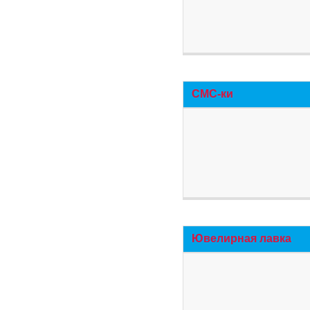
СМС-ки
Ювелирная лавка