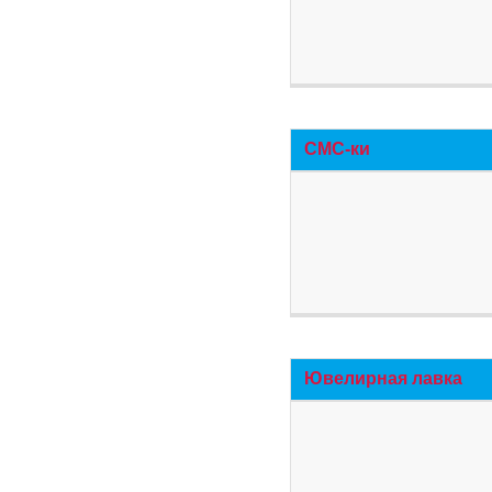
СМС-ки
Ювелирная лавка