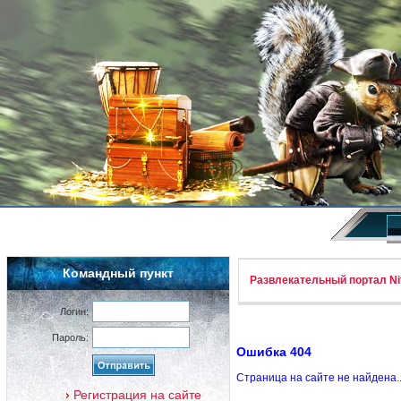
Командный пункт
Развлекательный портал Nif
Логин:
Пароль:
Ошибка 404
Страница на сайте не найдена.
Регистрация на сайте