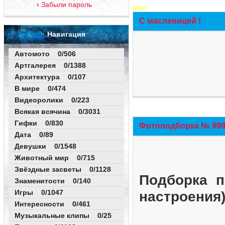
Забыли пароль
New!
С масленицей !
Навигация
Автомото 0/506
Артгалерея 0/1388
Архитектура 0/107
В мире 0/474
Видеоролики 0/223
Всякая всячина 0/3031
Гифки 0/830
Фотоподборка № 999 
Дата 0/89
Девушки 0/1548
Животный мир 0/715
Звёздные засветы 0/1128
Подборка п
Знаменитости 0/140
Игры 0/1047
настроения
Интересности 0/461
Музыкальные клипы 0/25