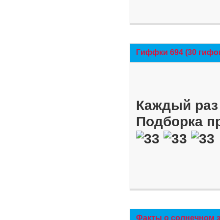
Гиффки 694 (30 гифо
Каждый раз 
Подборка п
Факты о солнечном 