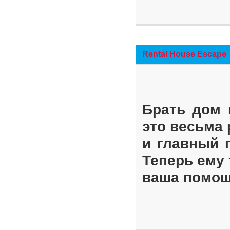
Rental House Escape
Брать дом 
это весьма
и главный 
Теперь ему 
ваша помощ