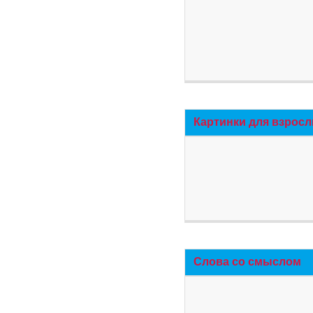
Картинки для взросл
Слова со смыслом