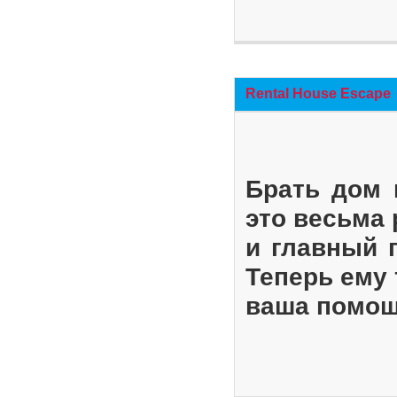
Rental House Escape
Брать дом 
это весьма
и главный 
Теперь ему 
ваша помощ