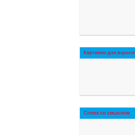
Картинки для взросл
Слова со смыслом