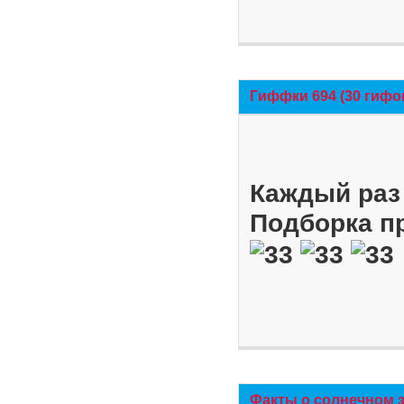
Гиффки 694 (30 гифо
Каждый раз 
Подборка п
Факты о солнечном 