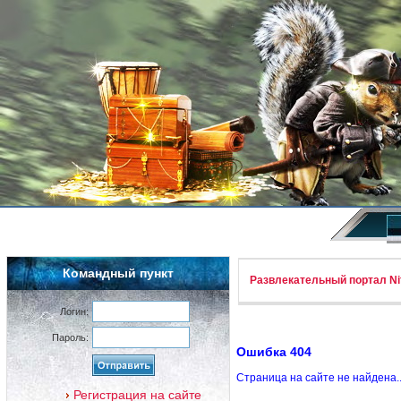
Командный пункт
Развлекательный портал Nif
Логин:
Пароль:
Ошибка 404
Страница на сайте не найдена.
Регистрация на сайте