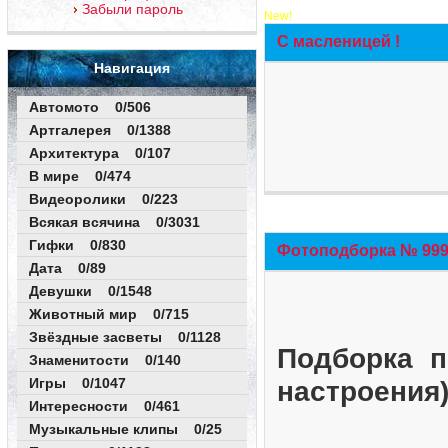
Забыли пароль
New!
С масленицей !
Навигация
Автомото 0/506
Артгалерея 0/1388
Архитектура 0/107
В мире 0/474
Видеоролики 0/223
Всякая всячина 0/3031
Гифки 0/830
Фотоподборка № 999 
Дата 0/89
Девушки 0/1548
Животный мир 0/715
Звёздные засветы 0/1128
Подборка п
Знаменитости 0/140
Игры 0/1047
настроения
Интересности 0/461
Музыкальные клипы 0/25