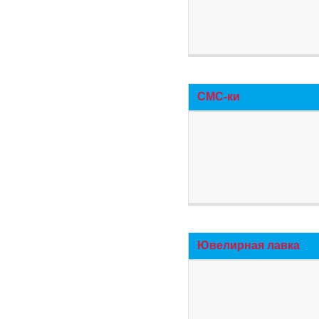
СМС-ки
Ювелирная лавка