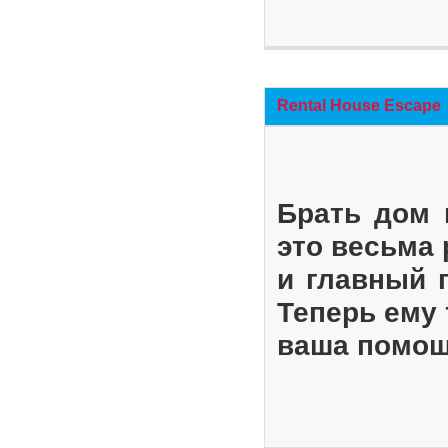
Rental House Escape
Брать дом 
это весьма
и главный 
Теперь ему 
ваша помощ