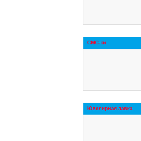
СМС-ки
Ювелирная лавка