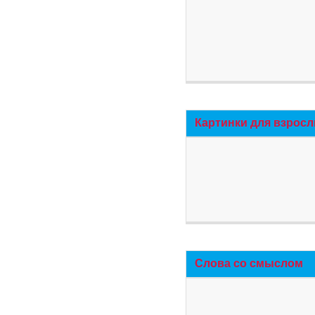
Картинки для взросл
Слова со смыслом