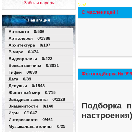
Забыли пароль
New!
С масленицей !
Навигация
Автомото 0/506
Артгалерея 0/1388
Архитектура 0/107
В мире 0/474
Видеоролики 0/223
Всякая всячина 0/3031
Гифки 0/830
Фотоподборка № 999 
Дата 0/89
Девушки 0/1548
Животный мир 0/715
Звёздные засветы 0/1128
Подборка п
Знаменитости 0/140
Игры 0/1047
настроения
Интересности 0/461
Музыкальные клипы 0/25