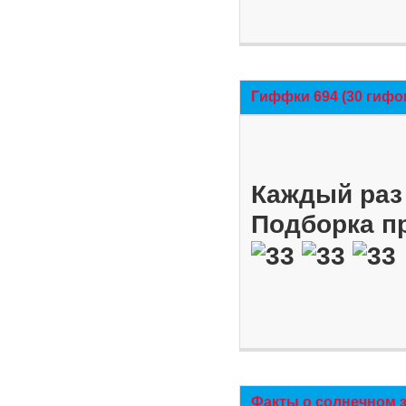
Гиффки 694 (30 гифо
Каждый раз 
Подборка п
Факты о солнечном 