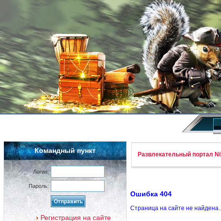
Командный пункт
Развлекательный портал Nif
Логин:
Пароль:
Ошибка 404
Страница на сайте не найдена.
Регистрация на сайте