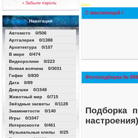
Забыли пароль
New!
С масленицей !
Навигация
Автомото 0/506
Артгалерея 0/1388
Архитектура 0/107
В мире 0/474
Видеоролики 0/223
Всякая всячина 0/3031
Гифки 0/830
Фотоподборка № 999 
Дата 0/89
Девушки 0/1548
Животный мир 0/715
Звёздные засветы 0/1128
Подборка п
Знаменитости 0/140
Игры 0/1047
настроения
Интересности 0/461
Музыкальные клипы 0/25