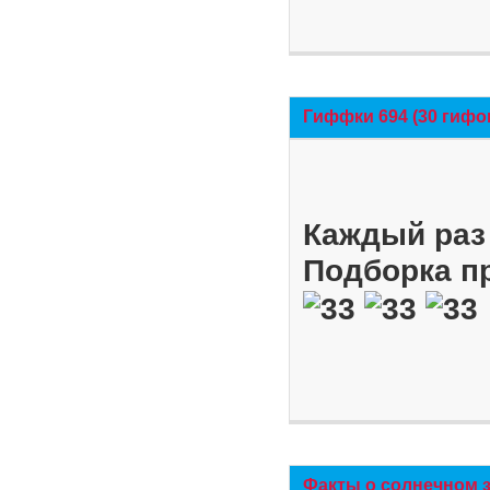
Гиффки 694 (30 гифо
Каждый раз 
Подборка п
Факты о солнечном 