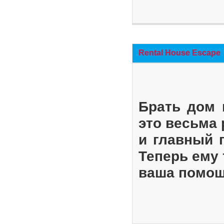
Rental House Escape
Брать дом 
это весьма
и главный 
Теперь ему 
ваша помощ