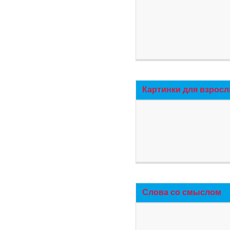
Картинки для взросл
Слова со смыслом