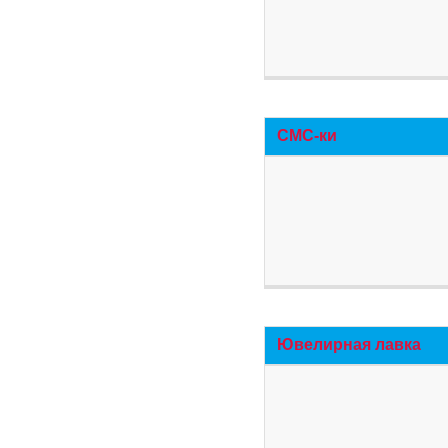
СМС-ки
Ювелирная лавка