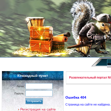
Командный пункт
Развлекательный портал Nif
Логин:
Пароль:
Ошибка 404
Страница на сайте не найдена.
Регистрация на сайте