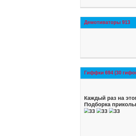
Демотиваторы 913
Гиффки 694 (30 гифо
Каждый раз на это
Подборка приколь