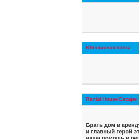
Ювелирная лавка
Rental House Escape
Брать дом в аренд
и главный герой э
ваша помощь в ре