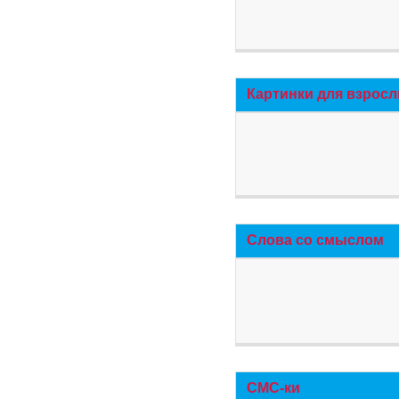
Картинки для взросл
Слова со смыслом
СМС-ки