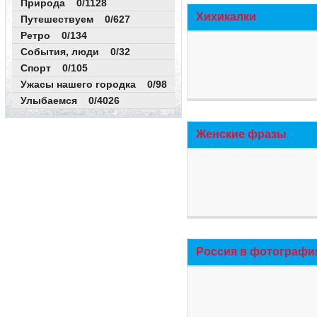
Природа 0/1128
Хихикалки
Путешествуем 0/627
Ретро 0/134
События, люди 0/32
Спорт 0/105
Ужасы нашего городка 0/98
Улыбаемся 0/4026
Женские фразы
Россия в фотографи