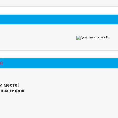
к)
м месте!
ных гифок