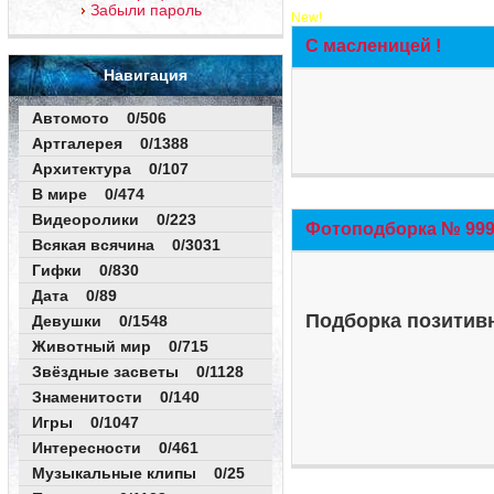
Забыли пароль
New!
С масленицей !
Навигация
Автомото 0/506
Артгалерея 0/1388
Архитектура 0/107
В мире 0/474
Видеоролики 0/223
Фотоподборка № 999 
Всякая всячина 0/3031
Гифки 0/830
Дата 0/89
Подборка позитивн
Девушки 0/1548
Животный мир 0/715
Звёздные засветы 0/1128
Знаменитости 0/140
Игры 0/1047
Интересности 0/461
Музыкальные клипы 0/25