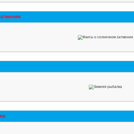
затмении
мир