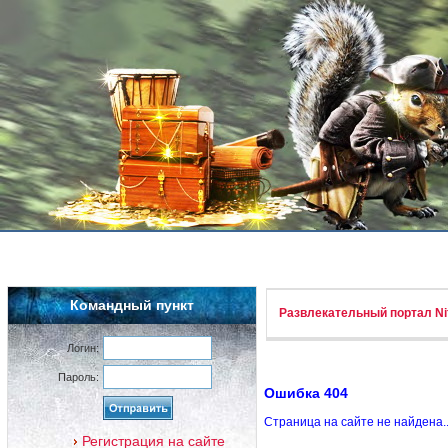
Командный пункт
Развлекательный портал Nif
Логин:
Пароль:
Ошибка 404
Страница на сайте не найдена.
Регистрация на сайте