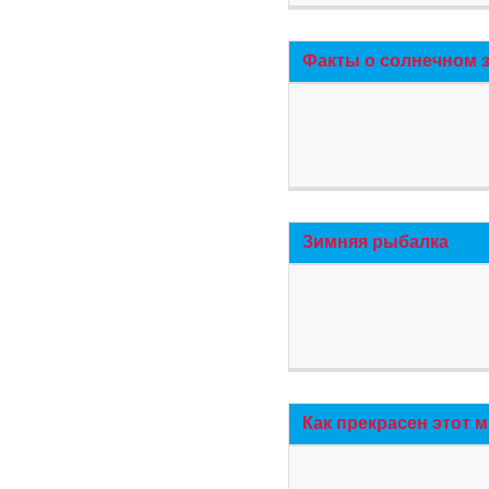
Факты о солнечном 
Зимняя рыбалка
Как прекрасен этот 