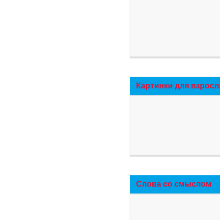
Картинки для взросл
Слова со смыслом