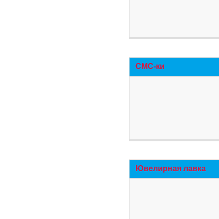
СМС-ки
Ювелирная лавка