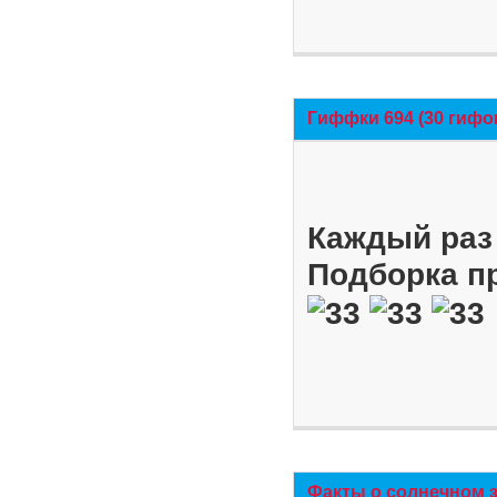
Гиффки 694 (30 гифо
Каждый раз 
Подборка п
Факты о солнечном 