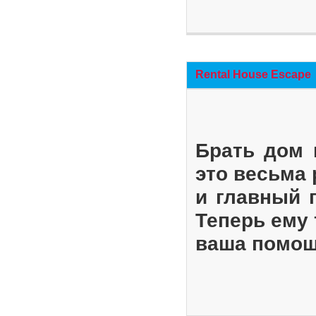
Rental House Escape
Брать дом 
это весьма
и главный 
Теперь ему 
ваша помощ