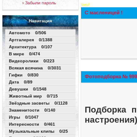
Забыли пароль
New!
С масленицей !
Навигация
Автомото 0/506
Артгалерея 0/1388
Архитектура 0/107
В мире 0/474
Видеоролики 0/223
Всякая всячина 0/3031
Гифки 0/830
Фотоподборка № 999 
Дата 0/89
Девушки 0/1548
Животный мир 0/715
Звёздные засветы 0/1128
Подборка п
Знаменитости 0/140
Игры 0/1047
настроения
Интересности 0/461
Музыкальные клипы 0/25