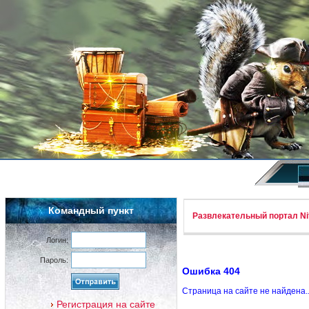
Командный пункт
Развлекательный портал Nif
Логин:
Пароль:
Ошибка 404
Страница на сайте не найдена.
Регистрация на сайте