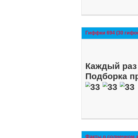
Гиффки 694 (30 гифо
Каждый раз 
Подборка п
Факты о солнечном 