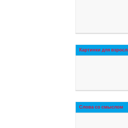
Картинки для взросл
Слова со смыслом