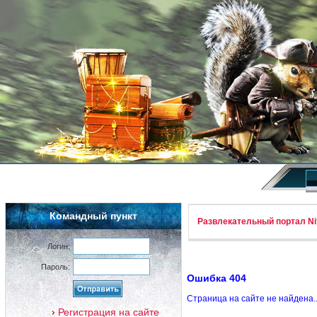
Командный пункт
Развлекательный портал Nif
Логин:
Пароль:
Ошибка 404
Страница на сайте не найдена.
Регистрация на сайте