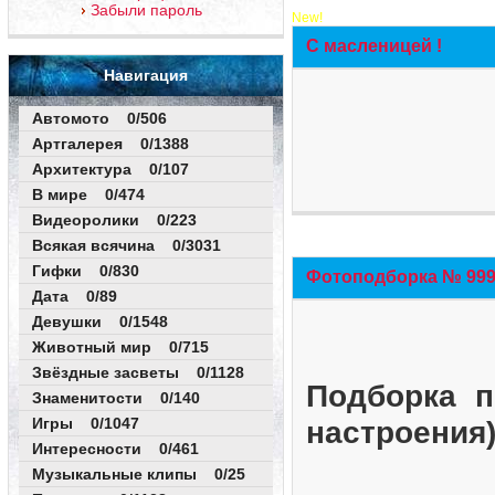
Забыли пароль
New!
С масленицей !
Навигация
Автомото 0/506
Артгалерея 0/1388
Архитектура 0/107
В мире 0/474
Видеоролики 0/223
Всякая всячина 0/3031
Гифки 0/830
Фотоподборка № 999 
Дата 0/89
Девушки 0/1548
Животный мир 0/715
Звёздные засветы 0/1128
Подборка п
Знаменитости 0/140
Игры 0/1047
настроения
Интересности 0/461
Музыкальные клипы 0/25