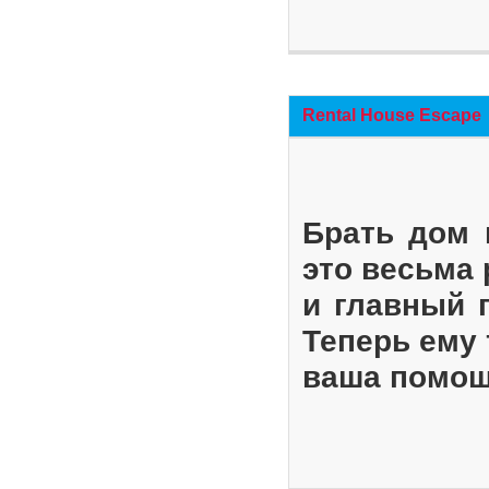
Rental House Escape
Брать дом 
это весьма
и главный 
Теперь ему 
ваша помощ