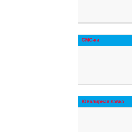
СМС-ки
Ювелирная лавка