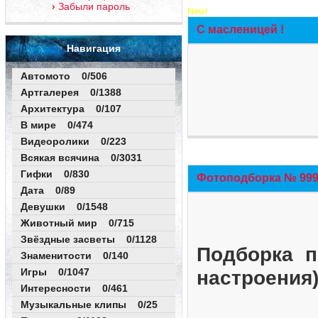
Забыли пароль
New!
С масленицей !
Навигация
Автомото 0/506
Артгалерея 0/1388
Архитектура 0/107
В мире 0/474
Видеоролики 0/223
Всякая всячина 0/3031
Гифки 0/830
Фотоподборка № 999 
Дата 0/89
Девушки 0/1548
Животный мир 0/715
Звёздные засветы 0/1128
Подборка п
Знаменитости 0/140
Игры 0/1047
настроения
Интересности 0/461
Музыкальные клипы 0/25