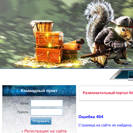
Командный пункт
Развлекательный портал Nif
Логин:
Пароль:
Ошибка 404
Страница на сайте не найдена.
Регистрация на сайте