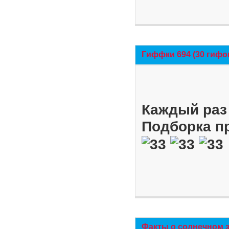
Гиффки 694 (30 гифо
Каждый раз 
Подборка п
Факты о солнечном 