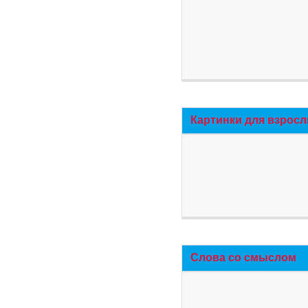
Картинки для взросл
Слова со смыслом