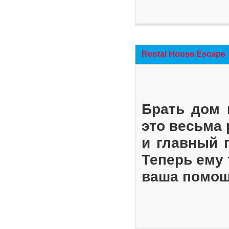
Rental House Escape
Брать дом 
это весьма
и главный 
Теперь ему 
ваша помощ