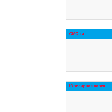
СМС-ки
Ювелирная лавка