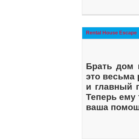
Rental House Escape
Брать дом 
это весьма
и главный 
Теперь ему 
ваша помощ