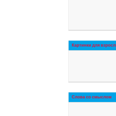
Картинки для взросл
Слова со смыслом