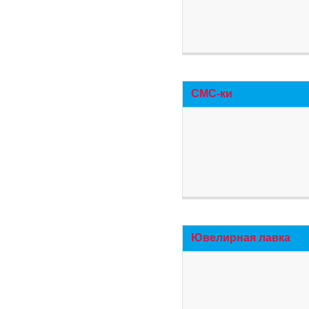
СМС-ки
Ювелирная лавка