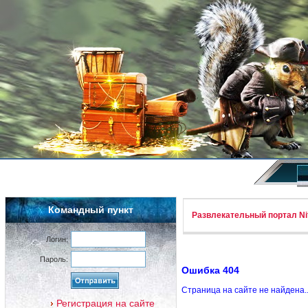
Командный пункт
Развлекательный портал Nif
Логин:
Пароль:
Ошибка 404
Страница на сайте не найдена.
Регистрация на сайте