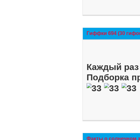
Гиффки 694 (30 гифо
Каждый раз 
Подборка п
Факты о солнечном 