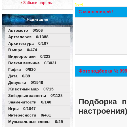
Забыли пароль
New!
С масленицей !
Навигация
Автомото 0/506
Артгалерея 0/1388
Архитектура 0/107
В мире 0/474
Видеоролики 0/223
Всякая всячина 0/3031
Гифки 0/830
Фотоподборка № 999 
Дата 0/89
Девушки 0/1548
Животный мир 0/715
Звёздные засветы 0/1128
Подборка п
Знаменитости 0/140
Игры 0/1047
настроения
Интересности 0/461
Музыкальные клипы 0/25