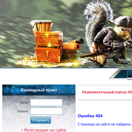
Командный пункт
Развлекательный портал Nif
Логин:
Пароль:
Ошибка 404
Страница на сайте не найдена.
Регистрация на сайте