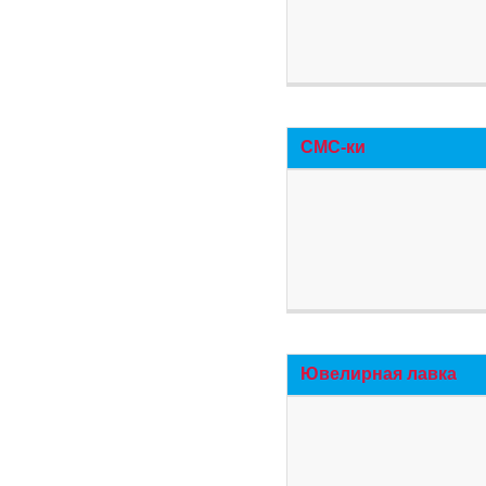
СМС-ки
Ювелирная лавка