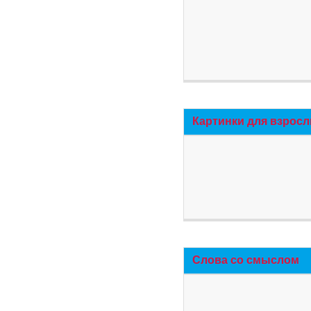
Картинки для взросл
Слова со смыслом