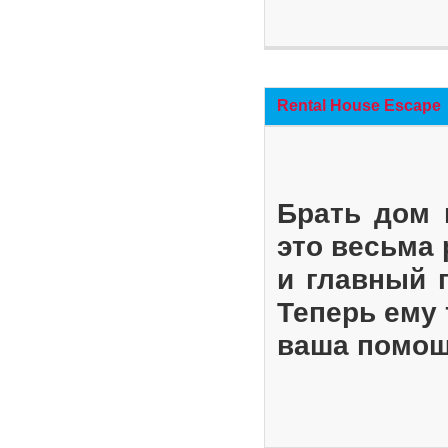
Rental House Escape
Брать дом 
это весьма
и главный 
Теперь ему 
ваша помощ