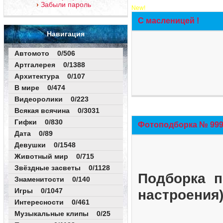
Забыли пароль
New!
С масленицей !
Навигация
Автомото 0/506
Артгалерея 0/1388
Архитектура 0/107
В мире 0/474
Видеоролики 0/223
Всякая всячина 0/3031
Гифки 0/830
Фотоподборка № 999 
Дата 0/89
Девушки 0/1548
Животный мир 0/715
Звёздные засветы 0/1128
Подборка п
Знаменитости 0/140
Игры 0/1047
настроения
Интересности 0/461
Музыкальные клипы 0/25