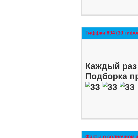
Гиффки 694 (30 гифо
Каждый раз 
Подборка п
Факты о солнечном 