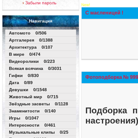
Забыли пароль
New!
С масленицей !
Навигация
Автомото 0/506
Артгалерея 0/1388
Архитектура 0/107
В мире 0/474
Видеоролики 0/223
Всякая всячина 0/3031
Гифки 0/830
Фотоподборка № 999 
Дата 0/89
Девушки 0/1548
Животный мир 0/715
Звёздные засветы 0/1128
Подборка п
Знаменитости 0/140
Игры 0/1047
настроения
Интересности 0/461
Музыкальные клипы 0/25