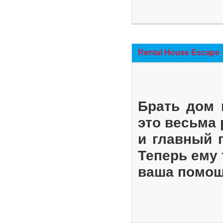
Rental House Escape
Брать дом 
это весьма
и главный 
Теперь ему 
ваша помощ