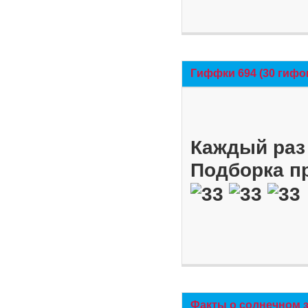
Гиффки 694 (30 гифо
Каждый раз 
Подборка п
Факты о солнечном 