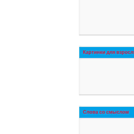
Картинки для взросл
Слова со смыслом