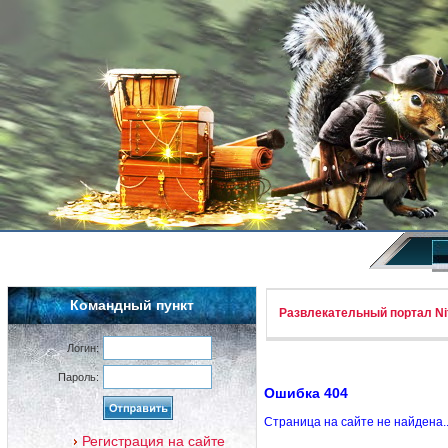
Командный пункт
Развлекательный портал Nif
Логин:
Пароль:
Ошибка 404
Страница на сайте не найдена.
Регистрация на сайте