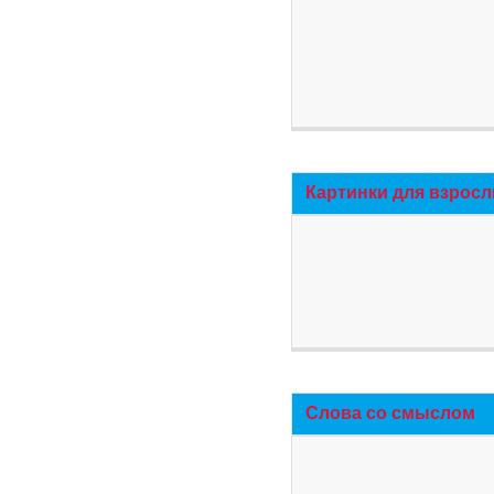
Картинки для взросл
Слова со смыслом