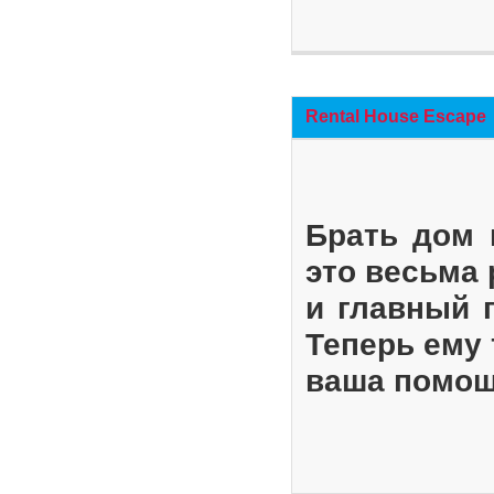
Rental House Escape
Брать дом 
это весьма
и главный 
Теперь ему 
ваша помощ