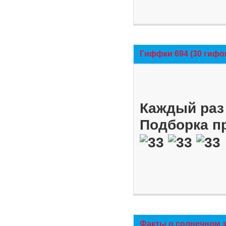
Гиффки 694 (30 гифо
Каждый раз 
Подборка п
Факты о солнечном 