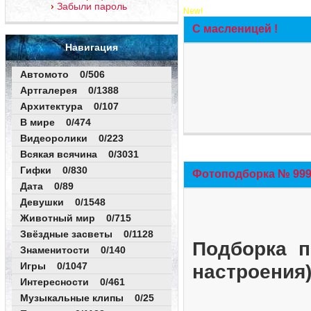
Забыли пароль
New!
С масленицей !
Навигация
Автомото 0/506
Артгалерея 0/1388
Архитектура 0/107
В мире 0/474
Видеоролики 0/223
Всякая всячина 0/3031
Гифки 0/830
Фотоподборка № 999 
Дата 0/89
Девушки 0/1548
Животный мир 0/715
Звёздные засветы 0/1128
Подборка п
Знаменитости 0/140
Игры 0/1047
настроения
Интересности 0/461
Музыкальные клипы 0/25