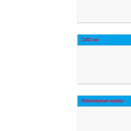
СМС-ки
Ювелирная лавка