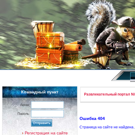
Командный пункт
Развлекательный портал Nif
Логин:
Пароль:
Ошибка 404
Страница на сайте не найдена.
Регистрация на сайте