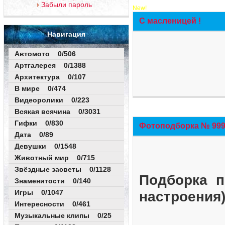
Забыли пароль
New!
С масленицей !
Навигация
Автомото 0/506
Артгалерея 0/1388
Архитектура 0/107
В мире 0/474
Видеоролики 0/223
Всякая всячина 0/3031
Гифки 0/830
Фотоподборка № 999 
Дата 0/89
Девушки 0/1548
Животный мир 0/715
Звёздные засветы 0/1128
Подборка п
Знаменитости 0/140
Игры 0/1047
настроения
Интересности 0/461
Музыкальные клипы 0/25