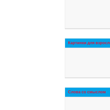
Картинки для взросл
Слова со смыслом