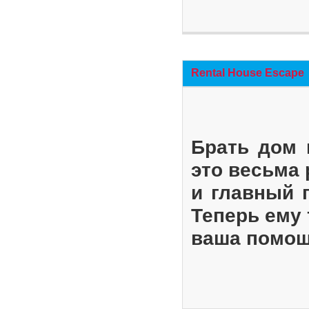
Rental House Escape
Брать дом 
это весьма
и главный 
Теперь ему 
ваша помощ