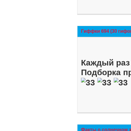
Гиффки 694 (30 гифо
Каждый раз 
Подборка п
Факты о солнечном 