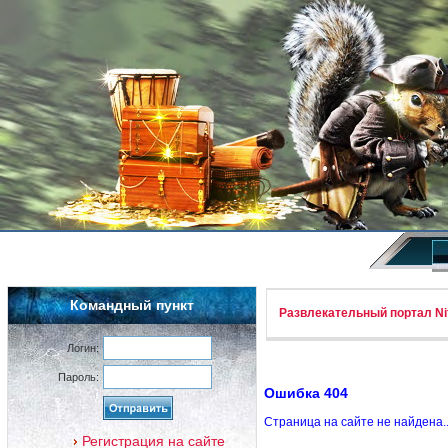
Командный пункт
Развлекательный портал Nif
Логин:
Пароль:
Ошибка 404
Страница на сайте не найдена.
Регистрация на сайте