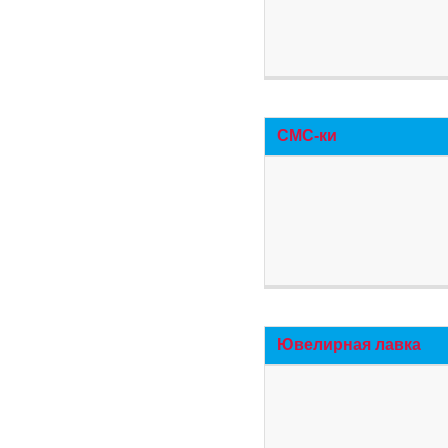
СМС-ки
Ювелирная лавка