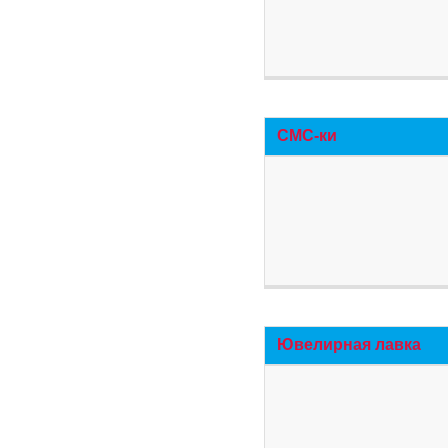
СМС-ки
Ювелирная лавка