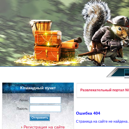
Командный пункт
Развлекательный портал Nif
Логин:
Пароль:
Ошибка 404
Страница на сайте не найдена.
Регистрация на сайте