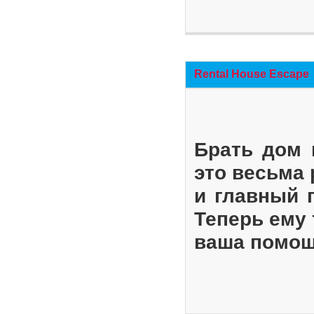
Rental House Escape
Брать дом 
это весьма
и главный 
Теперь ему 
ваша помощ