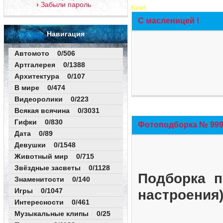
Забыли пароль
New!
С масленицей !
Навигация
Автомото 0/506
Артгалерея 0/1388
Архитектура 0/107
В мире 0/474
Видеоролики 0/223
Всякая всячина 0/3031
Гифки 0/830
Фотоподборка № 999 
Дата 0/89
Девушки 0/1548
Животный мир 0/715
Звёздные засветы 0/1128
Подборка п
Знаменитости 0/140
Игры 0/1047
настроения
Интересности 0/461
Музыкальные клипы 0/25