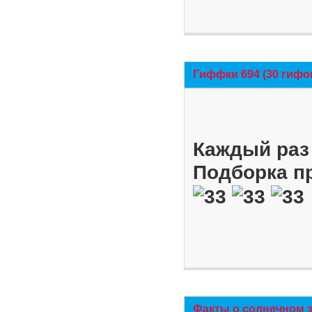
Гиффки 694 (30 гифо
Каждый раз 
Подборка п
Факты о солнечном 