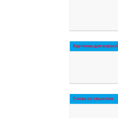
Картинки для взросл
Слова со смыслом