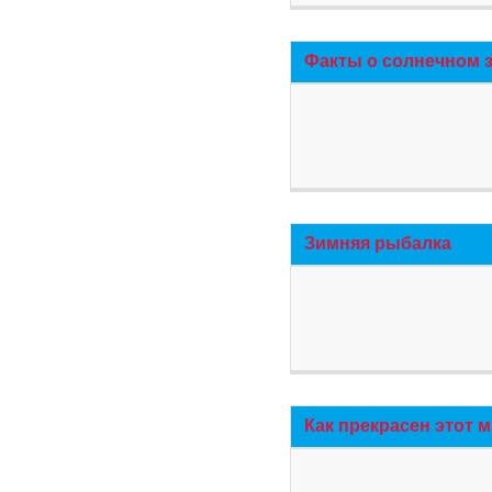
Факты о солнечном 
Зимняя рыбалка
Как прекрасен этот 