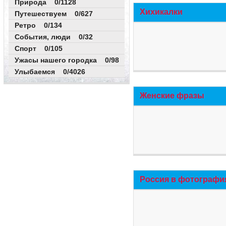
Природа 0/1128
Хихикалки
Путешествуем 0/627
Ретро 0/134
События, люди 0/32
Спорт 0/105
Ужасы нашего городка 0/98
Улыбаемся 0/4026
Женские фразы
Россия в фотографи