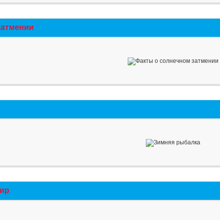
затмении
мир