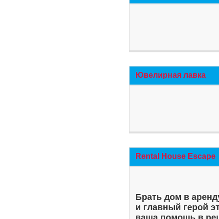
Ювелирная лавка
Rental House Escape
Брать дом в аренд
и главный герой э
ваша помощь в ре