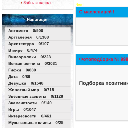
Забыли пароль
New!
С масленицей !
Навигация
Автомото 0/506
Артгалерея 0/1388
Архитектура 0/107
В мире 0/474
Видеоролики 0/223
Фотоподборка № 999 
Всякая всячина 0/3031
Гифки 0/830
Дата 0/89
Подборка позитивн
Девушки 0/1548
Животный мир 0/715
Звёздные засветы 0/1128
Знаменитости 0/140
Игры 0/1047
Интересности 0/461
Музыкальные клипы 0/25