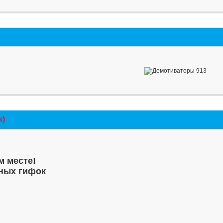
к)
м месте!
ных гифок