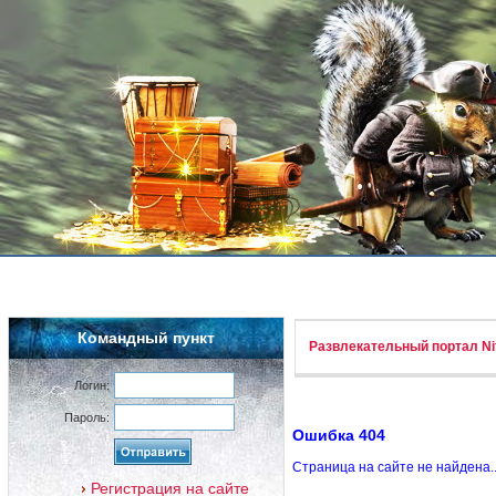
Командный пункт
Развлекательный портал Nif
Логин:
Пароль:
Ошибка 404
Страница на сайте не найдена.
Регистрация на сайте