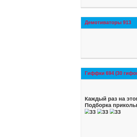
Демотиваторы 913
Гиффки 694 (30 гифо
Каждый раз на это
Подборка приколь