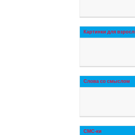
Картинки для взросл
Слова со смыслом
СМС-ки