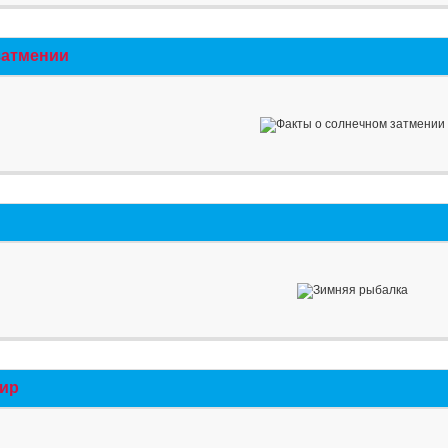
затмении
мир