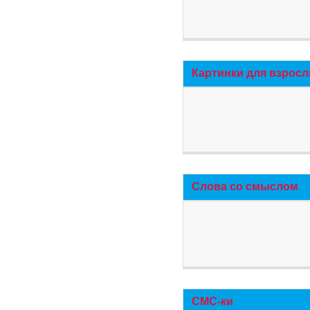
Картинки для взросл
Слова со смыслом
СМС-ки