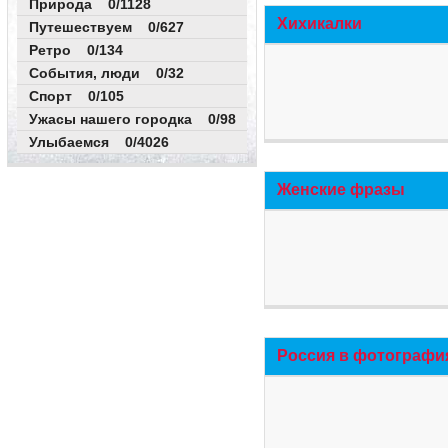
Природа 0/1128
Хихикалки
Путешествуем 0/627
Ретро 0/134
События, люди 0/32
Спорт 0/105
Ужасы нашего городка 0/98
Улыбаемся 0/4026
Женские фразы
Россия в фотографи