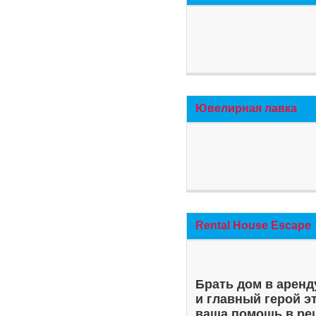
Ювелирная лавка
Rental House Escape
Брать дом в аренд
и главный герой э
ваша помощь в ре