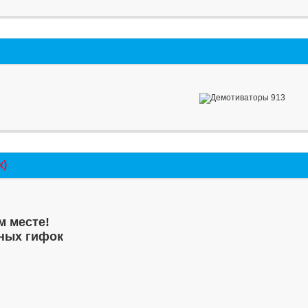
к)
м месте!
ных гифок