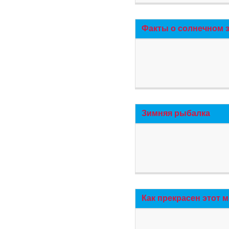
Факты о солнечном 
Зимняя рыбалка
Как прекрасен этот 