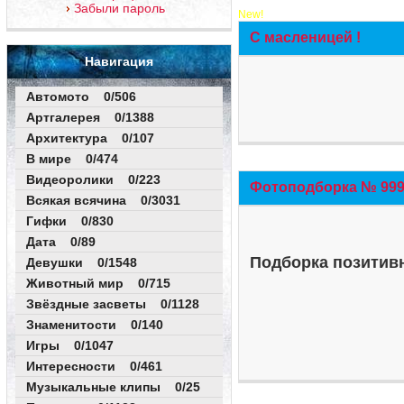
Забыли пароль
New!
С масленицей !
Навигация
Автомото 0/506
Артгалерея 0/1388
Архитектура 0/107
В мире 0/474
Видеоролики 0/223
Фотоподборка № 999 
Всякая всячина 0/3031
Гифки 0/830
Дата 0/89
Подборка позитивн
Девушки 0/1548
Животный мир 0/715
Звёздные засветы 0/1128
Знаменитости 0/140
Игры 0/1047
Интересности 0/461
Музыкальные клипы 0/25