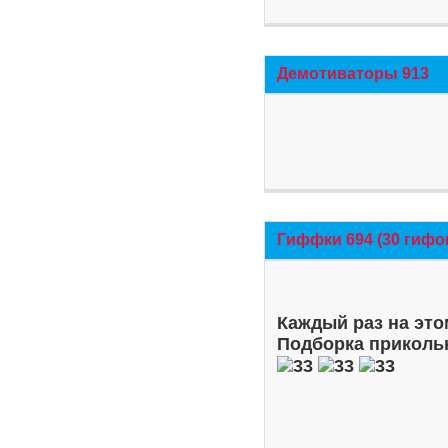
Демотиваторы 913
Гиффки 694 (30 гифо
Каждый раз на это
Подборка приколь