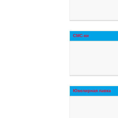
СМС-ки
Ювелирная лавка