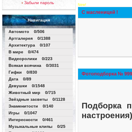
Забыли пароль
New!
С масленицей !
Навигация
Автомото 0/506
Артгалерея 0/1388
Архитектура 0/107
В мире 0/474
Видеоролики 0/223
Всякая всячина 0/3031
Гифки 0/830
Фотоподборка № 999 
Дата 0/89
Девушки 0/1548
Животный мир 0/715
Звёздные засветы 0/1128
Подборка п
Знаменитости 0/140
Игры 0/1047
настроения
Интересности 0/461
Музыкальные клипы 0/25