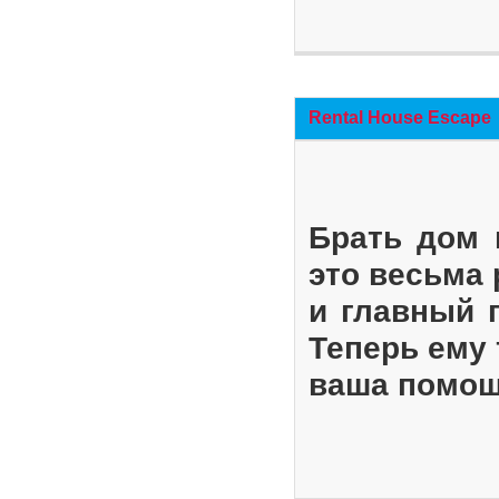
Rental House Escape
Брать дом 
это весьма
и главный 
Теперь ему 
ваша помощ