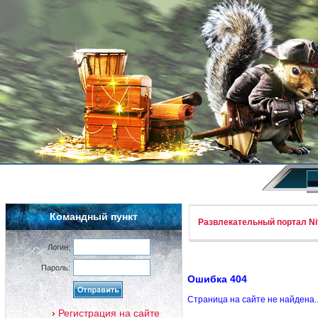
Командный пункт
Развлекательный портал Nif
Логин:
Пароль:
Ошибка 404
Страница на сайте не найдена.
Регистрация на сайте