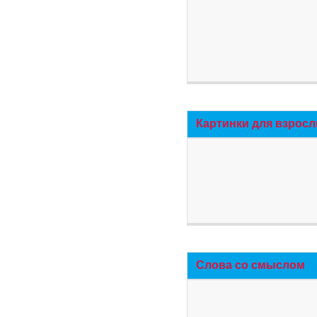
Картинки для взросл
Слова со смыслом