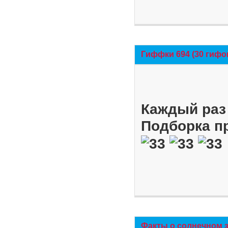
Гиффки 694 (30 гифо
Каждый раз 
Подборка п
Факты о солнечном 