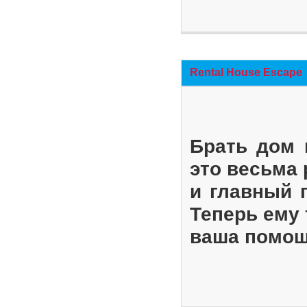
Rental House Escape
Брать дом 
это весьма
и главный 
Теперь ему 
ваша помощ