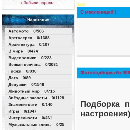
Забыли пароль
New!
С масленицей !
Навигация
Автомото 0/506
Артгалерея 0/1388
Архитектура 0/107
В мире 0/474
Видеоролики 0/223
Всякая всячина 0/3031
Гифки 0/830
Фотоподборка № 999 
Дата 0/89
Девушки 0/1548
Животный мир 0/715
Звёздные засветы 0/1128
Подборка п
Знаменитости 0/140
Игры 0/1047
настроения
Интересности 0/461
Музыкальные клипы 0/25