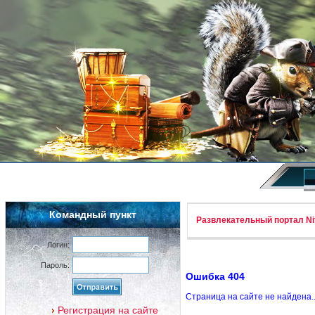
Командный пункт
Развлекательный портал Nif
Логин:
Пароль:
Ошибка 404
Страница на сайте не найдена.
Регистрация на сайте