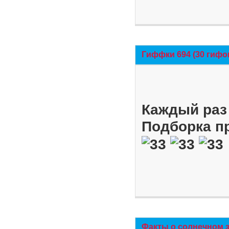
Гиффки 694 (30 гифо
Каждый раз 
Подборка п
Факты о солнечном 