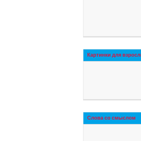
Картинки для взросл
Слова со смыслом