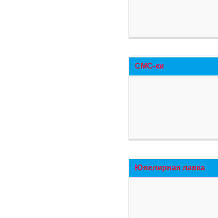
СМС-ки
Ювелирная лавка