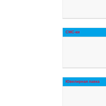
СМС-ки
Ювелирная лавка