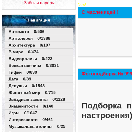
Забыли пароль
New!
С масленицей !
Навигация
Автомото 0/506
Артгалерея 0/1388
Архитектура 0/107
В мире 0/474
Видеоролики 0/223
Всякая всячина 0/3031
Гифки 0/830
Фотоподборка № 999 
Дата 0/89
Девушки 0/1548
Животный мир 0/715
Звёздные засветы 0/1128
Подборка п
Знаменитости 0/140
Игры 0/1047
настроения
Интересности 0/461
Музыкальные клипы 0/25