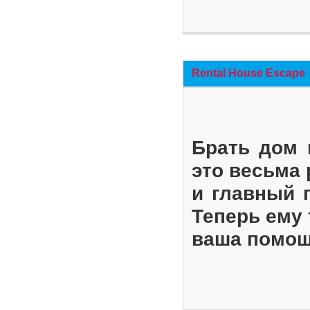
Rental House Escape
Брать дом 
это весьма
и главный 
Теперь ему 
ваша помощ