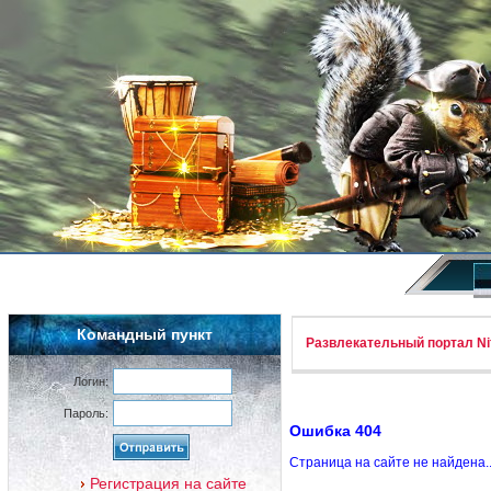
Командный пункт
Развлекательный портал Nif
Логин:
Пароль:
Ошибка 404
Страница на сайте не найдена.
Регистрация на сайте