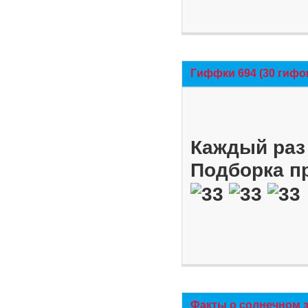
Гиффки 694 (30 гифо
Каждый раз 
Подборка п
Факты о солнечном 