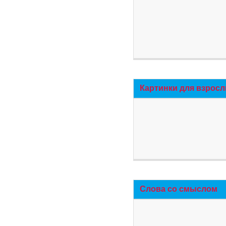
Картинки для взросл
Слова со смыслом