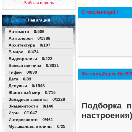
Забыли пароль
New!
С масленицей !
Навигация
Автомото 0/506
Артгалерея 0/1388
Архитектура 0/107
В мире 0/474
Видеоролики 0/223
Всякая всячина 0/3031
Гифки 0/830
Фотоподборка № 999 
Дата 0/89
Девушки 0/1548
Животный мир 0/715
Звёздные засветы 0/1128
Подборка п
Знаменитости 0/140
Игры 0/1047
настроения
Интересности 0/461
Музыкальные клипы 0/25