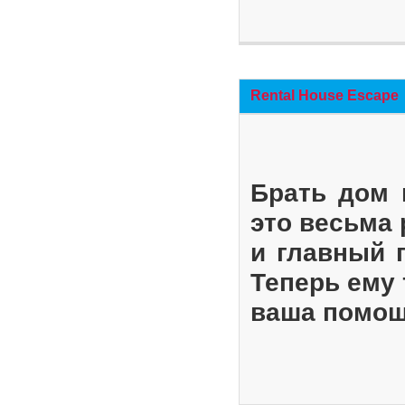
Rental House Escape
Брать дом 
это весьма
и главный 
Теперь ему 
ваша помощ