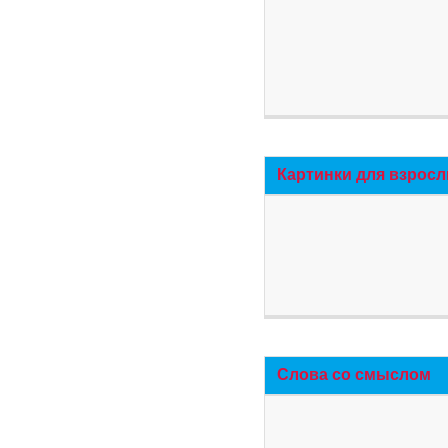
Картинки для взросл
Слова со смыслом