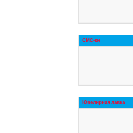
СМС-ки
Ювелирная лавка