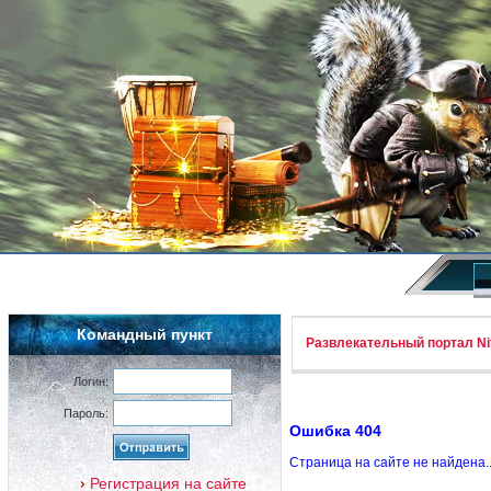
Командный пункт
Развлекательный портал Nif
Логин:
Пароль:
Ошибка 404
Страница на сайте не найдена.
Регистрация на сайте