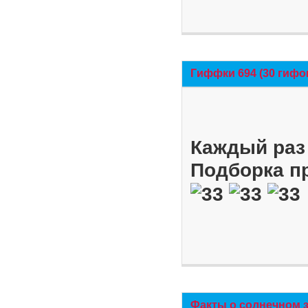
Гиффки 694 (30 гифо
Каждый раз 
Подборка п
Факты о солнечном 