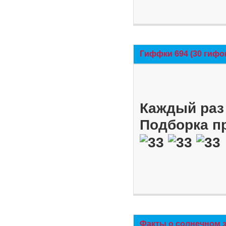
Гиффки 694 (30 гифо
Каждый раз 
Подборка п
Факты о солнечном 