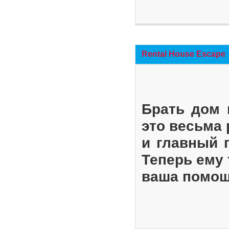
Rental House Escape
Брать дом 
это весьма
и главный 
Теперь ему 
ваша помощ