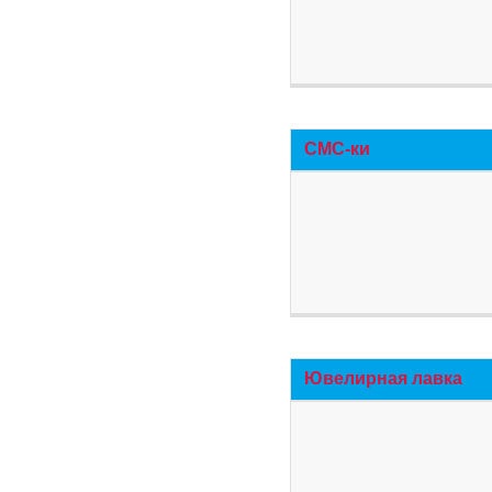
СМС-ки
Ювелирная лавка