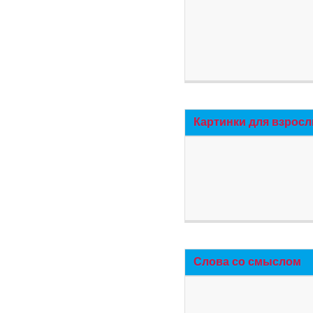
Картинки для взросл
Слова со смыслом