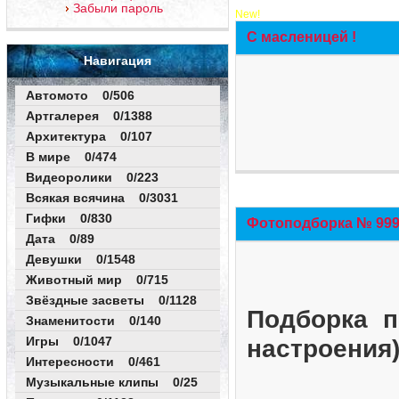
Забыли пароль
New!
С масленицей !
Навигация
Автомото 0/506
Артгалерея 0/1388
Архитектура 0/107
В мире 0/474
Видеоролики 0/223
Всякая всячина 0/3031
Гифки 0/830
Фотоподборка № 999 
Дата 0/89
Девушки 0/1548
Животный мир 0/715
Звёздные засветы 0/1128
Подборка п
Знаменитости 0/140
Игры 0/1047
настроения
Интересности 0/461
Музыкальные клипы 0/25