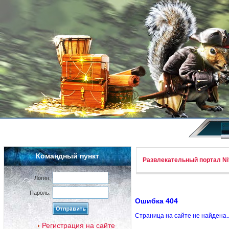
Командный пункт
Развлекательный портал Nif
Логин:
Пароль:
Ошибка 404
Страница на сайте не найдена.
Регистрация на сайте