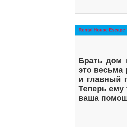
Rental House Escape
Брать дом 
это весьма
и главный 
Теперь ему 
ваша помощ