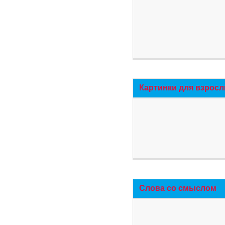
Картинки для взросл
Слова со смыслом