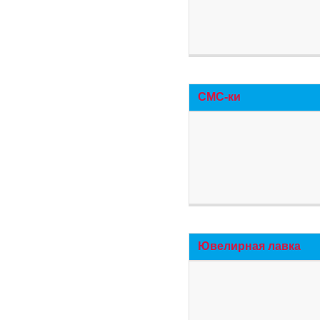
СМС-ки
Ювелирная лавка