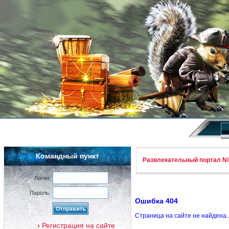
Командный пункт
Развлекательный портал Nif
Логин:
Пароль:
Ошибка 404
Страница на сайте не найдена.
Регистрация на сайте