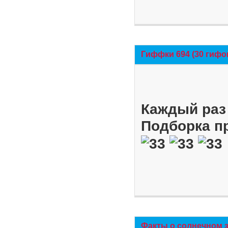
Гиффки 694 (30 гифо
Каждый раз 
Подборка п
Факты о солнечном 