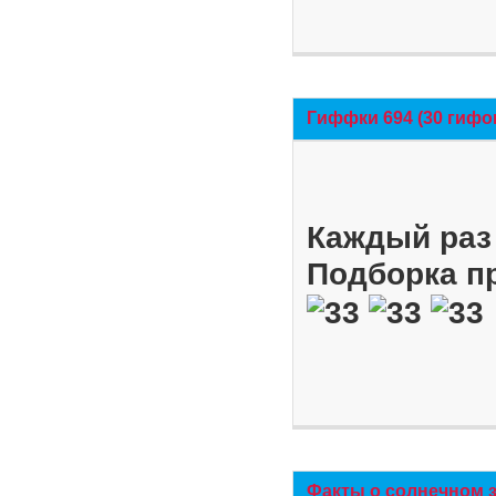
Гиффки 694 (30 гифо
Каждый раз 
Подборка п
Факты о солнечном 