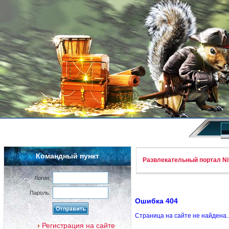
Командный пункт
Развлекательный портал Nif
Логин:
Пароль:
Ошибка 404
Страница на сайте не найдена.
Регистрация на сайте