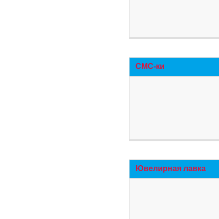
СМС-ки
Ювелирная лавка