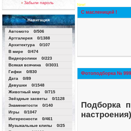
Забыли пароль
New!
С масленицей !
Навигация
Автомото 0/506
Артгалерея 0/1388
Архитектура 0/107
В мире 0/474
Видеоролики 0/223
Всякая всячина 0/3031
Гифки 0/830
Фотоподборка № 999 
Дата 0/89
Девушки 0/1548
Животный мир 0/715
Звёздные засветы 0/1128
Подборка п
Знаменитости 0/140
Игры 0/1047
настроения
Интересности 0/461
Музыкальные клипы 0/25