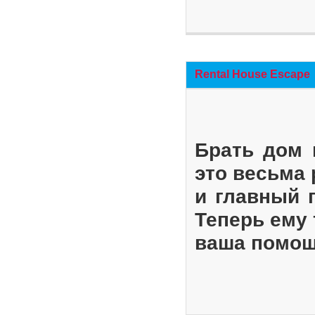
Rental House Escape
Брать дом 
это весьма
и главный 
Теперь ему 
ваша помощ