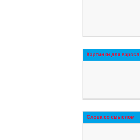
Картинки для взросл
Слова со смыслом