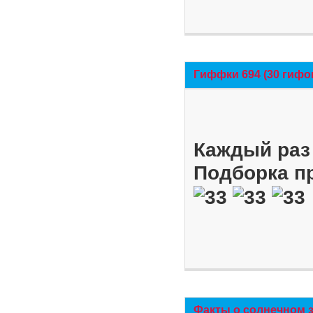
Гиффки 694 (30 гифо
Каждый раз 
Подборка п
Факты о солнечном 