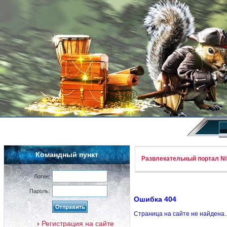
Командный пункт
Развлекательный портал Nif
Логин:
Пароль:
Ошибка 404
Страница на сайте не найдена.
Регистрация на сайте