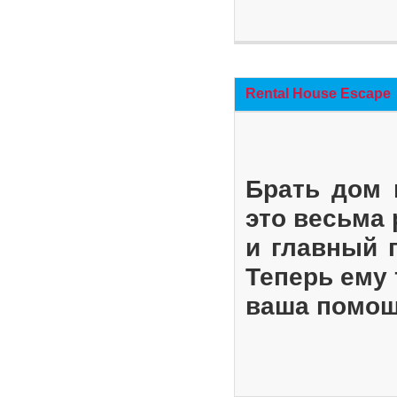
Rental House Escape
Брать дом 
это весьма
и главный 
Теперь ему 
ваша помощ