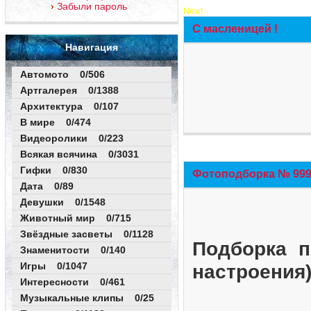
Забыли пароль
New!
С масленицей !
Навигация
Автомото 0/506
Артгалерея 0/1388
Архитектура 0/107
В мире 0/474
Видеоролики 0/223
Всякая всячина 0/3031
Гифки 0/830
Фотоподборка № 999 
Дата 0/89
Девушки 0/1548
Животный мир 0/715
Звёздные засветы 0/1128
Подборка п
Знаменитости 0/140
Игры 0/1047
настроения
Интересности 0/461
Музыкальные клипы 0/25