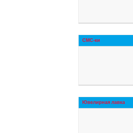
СМС-ки
Ювелирная лавка