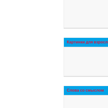
Картинки для взросл
Слова со смыслом