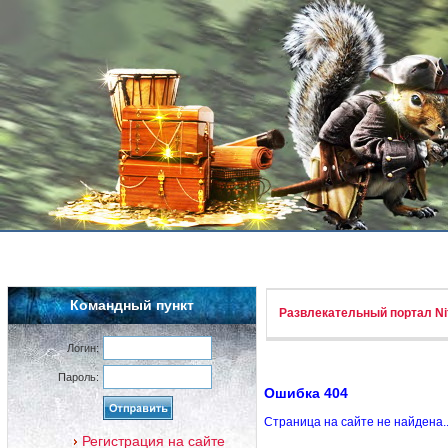
Командный пункт
Развлекательный портал Nif
Логин:
Пароль:
Ошибка 404
Страница на сайте не найдена.
Регистрация на сайте