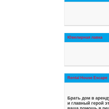
Ювелирная лавка
Rental House Escape
Брать дом в аренд
и главный герой э
ваша помощь в ре