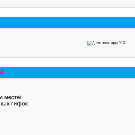
к)
м месте!
ных гифок