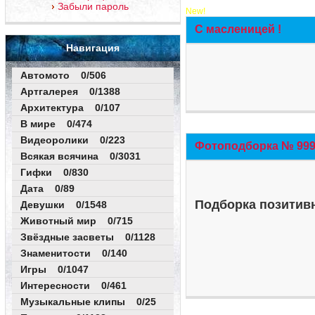
Забыли пароль
New!
С масленицей !
Навигация
Автомото 0/506
Артгалерея 0/1388
Архитектура 0/107
В мире 0/474
Видеоролики 0/223
Фотоподборка № 999 
Всякая всячина 0/3031
Гифки 0/830
Дата 0/89
Подборка позитивн
Девушки 0/1548
Животный мир 0/715
Звёздные засветы 0/1128
Знаменитости 0/140
Игры 0/1047
Интересности 0/461
Музыкальные клипы 0/25