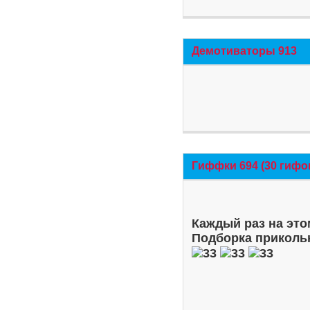
Демотиваторы 913
Гиффки 694 (30 гифо
Каждый раз на это
Подборка приколь