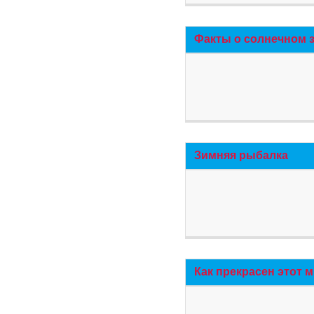
Факты о солнечном 
Зимняя рыбалка
Как прекрасен этот 