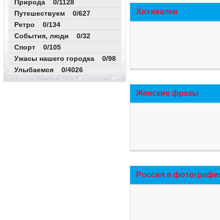
Природа 0/1128
Хихикалки
Путешествуем 0/627
Ретро 0/134
События, люди 0/32
Спорт 0/105
Ужасы нашего городка 0/98
Улыбаемся 0/4026
Женские фразы
Россия в фотографи