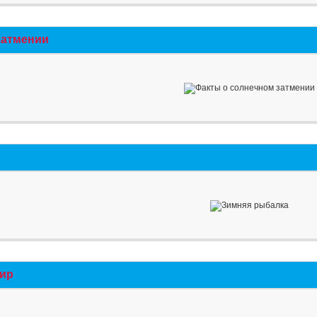
затмении
мир