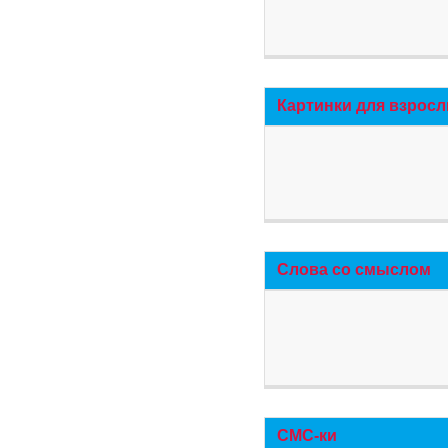
Картинки для взросл
Слова со смыслом
СМС-ки