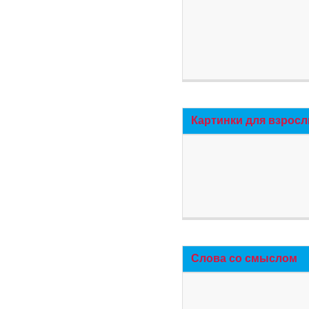
Картинки для взросл
Слова со смыслом