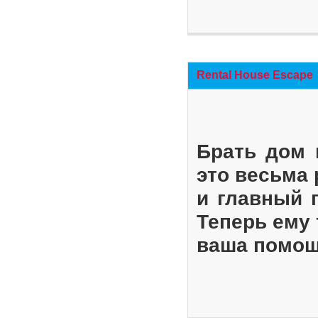
Rental House Escape
Брать дом 
это весьма
и главный 
Теперь ему 
ваша помощ