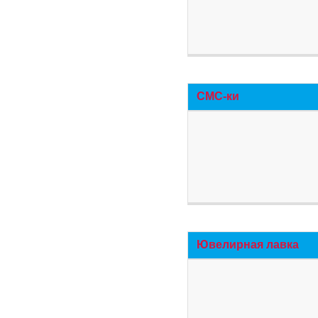
СМС-ки
Ювелирная лавка