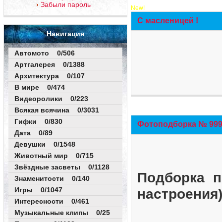
Забыли пароль
New!
С масленицей !
Навигация
Автомото 0/506
Артгалерея 0/1388
Архитектура 0/107
В мире 0/474
Видеоролики 0/223
Всякая всячина 0/3031
Гифки 0/830
Фотоподборка № 999 
Дата 0/89
Девушки 0/1548
Животный мир 0/715
Звёздные засветы 0/1128
Подборка п
Знаменитости 0/140
Игры 0/1047
настроения
Интересности 0/461
Музыкальные клипы 0/25