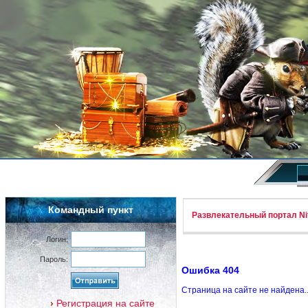
Командный пункт
Развлекательный портал Nif
Логин:
Пароль:
Ошибка 404
Страница на сайте не найдена.
Регистрация на сайте