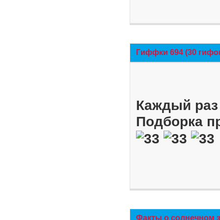
Гиффки 694 (30 гифо
Каждый раз 
Подборка п
Факты о солнечном 