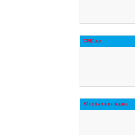
СМС-ки
Ювелирная лавка