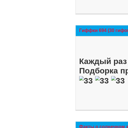
Гиффки 694 (30 гифо
Каждый раз 
Подборка п
Факты о солнечном 