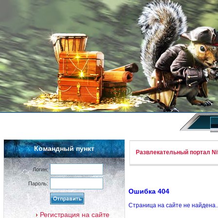
Командный пункт
Развлекательный портал Nif
Логин:
Пароль:
Ошибка 404
Страница на сайте не найдена.
Регистрация на сайте