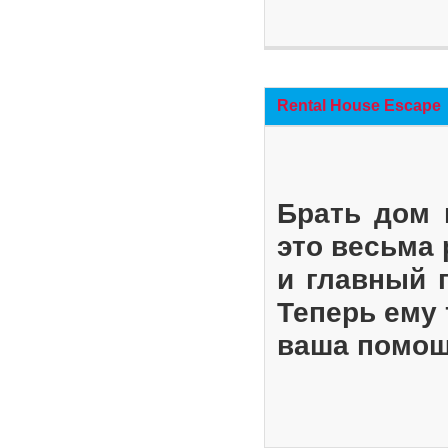
Rental House Escape
Брать дом 
это весьма
и главный 
Теперь ему 
ваша помощ