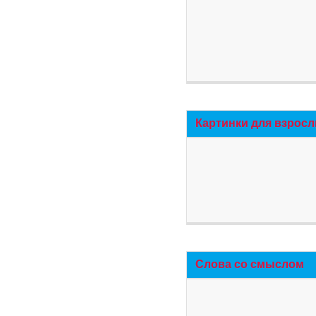
Картинки для взросл
Слова со смыслом