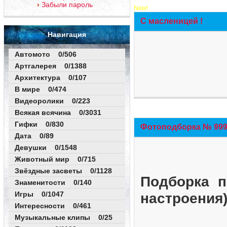
Забыли пароль
New!
С масленицей !
Навигация
Автомото 0/506
Артгалерея 0/1388
Архитектура 0/107
В мире 0/474
Видеоролики 0/223
Всякая всячина 0/3031
Гифки 0/830
Фотоподборка № 999 
Дата 0/89
Девушки 0/1548
Животный мир 0/715
Звёздные засветы 0/1128
Подборка п
Знаменитости 0/140
Игры 0/1047
настроения
Интересности 0/461
Музыкальные клипы 0/25