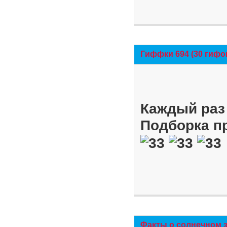
Гиффки 694 (30 гифо
Каждый раз 
Подборка п
Факты о солнечном 