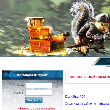
Командный пункт
Развлекательный портал Nif
Логин:
Пароль:
Ошибка 404
Страница на сайте не найдена.
Регистрация на сайте