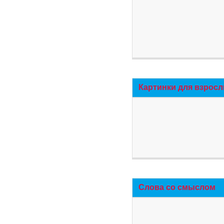
Картинки для взросл
Слова со смыслом