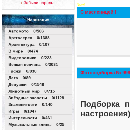
Забыли пароль
New!
С масленицей !
Навигация
Автомото 0/506
Артгалерея 0/1388
Архитектура 0/107
В мире 0/474
Видеоролики 0/223
Всякая всячина 0/3031
Гифки 0/830
Фотоподборка № 999 
Дата 0/89
Девушки 0/1548
Животный мир 0/715
Звёздные засветы 0/1128
Подборка п
Знаменитости 0/140
Игры 0/1047
настроения
Интересности 0/461
Музыкальные клипы 0/25