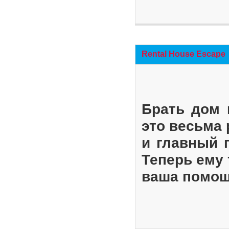
Rental House Escape
Брать дом 
это весьма
и главный 
Теперь ему 
ваша помощ