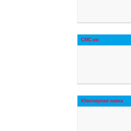
СМС-ки
Ювелирная лавка