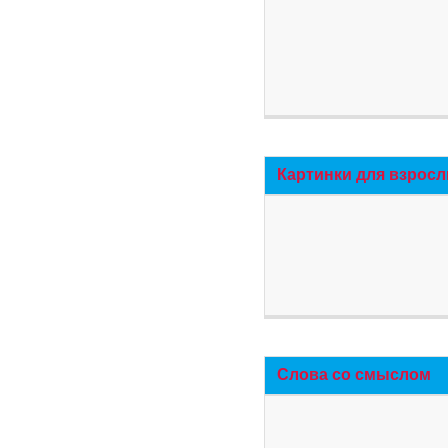
Картинки для взросл
Слова со смыслом