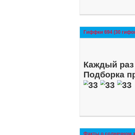
Гиффки 694 (30 гифо
Каждый раз 
Подборка п
Факты о солнечном 