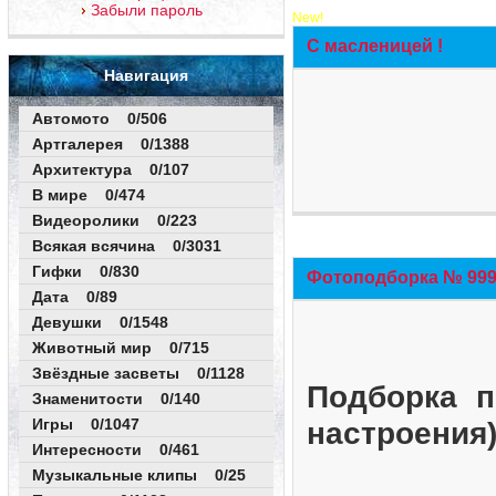
Забыли пароль
New!
С масленицей !
Навигация
Автомото 0/506
Артгалерея 0/1388
Архитектура 0/107
В мире 0/474
Видеоролики 0/223
Всякая всячина 0/3031
Гифки 0/830
Фотоподборка № 999 
Дата 0/89
Девушки 0/1548
Животный мир 0/715
Звёздные засветы 0/1128
Подборка п
Знаменитости 0/140
Игры 0/1047
настроения
Интересности 0/461
Музыкальные клипы 0/25