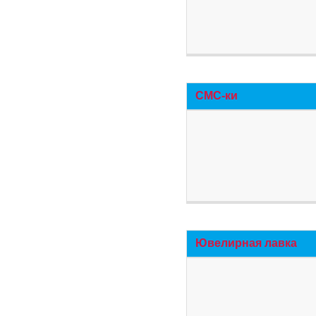
СМС-ки
Ювелирная лавка