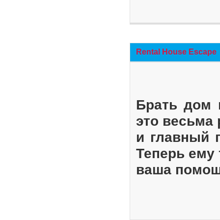
Rental House Escape
Брать дом 
это весьма
и главный 
Теперь ему 
ваша помощ