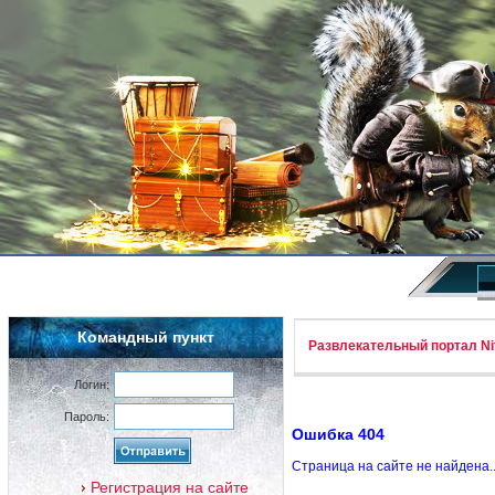
Командный пункт
Развлекательный портал Nif
Логин:
Пароль:
Ошибка 404
Страница на сайте не найдена.
Регистрация на сайте