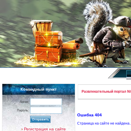
Командный пункт
Развлекательный портал Nif
Логин:
Пароль:
Ошибка 404
Страница на сайте не найдена.
Регистрация на сайте