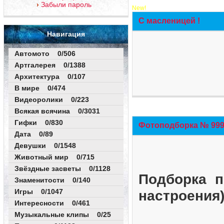
Забыли пароль
New!
С масленицей !
Навигация
Автомото 0/506
Артгалерея 0/1388
Архитектура 0/107
В мире 0/474
Видеоролики 0/223
Всякая всячина 0/3031
Гифки 0/830
Фотоподборка № 999 
Дата 0/89
Девушки 0/1548
Животный мир 0/715
Звёздные засветы 0/1128
Подборка п
Знаменитости 0/140
Игры 0/1047
настроения
Интересности 0/461
Музыкальные клипы 0/25