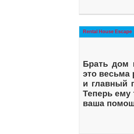
Rental House Escape
Брать дом 
это весьма
и главный 
Теперь ему 
ваша помощ