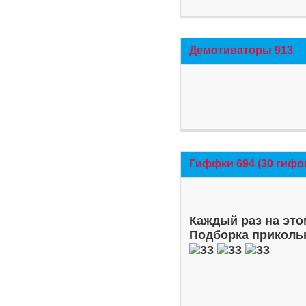
Демотиваторы 913
Гиффки 694 (30 гифо
Каждый раз на это
Подборка приколь