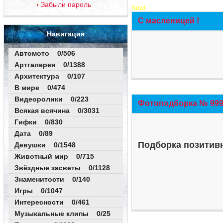
Забыли пароль
New!
С масленицей !
Навигация
Автомото 0/506
Артгалерея 0/1388
Архитектура 0/107
В мире 0/474
Видеоролики 0/223
Фотоподборка № 999 
Всякая всячина 0/3031
Гифки 0/830
Дата 0/89
Подборка позитивн
Девушки 0/1548
Животный мир 0/715
Звёздные засветы 0/1128
Знаменитости 0/140
Игры 0/1047
Интересности 0/461
Музыкальные клипы 0/25