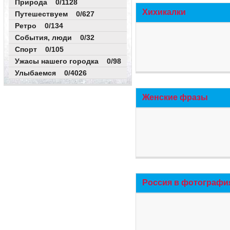
Природа 0/1128
Хихикалки
Путешествуем 0/627
Ретро 0/134
События, люди 0/32
Спорт 0/105
Ужасы нашего городка 0/98
Улыбаемся 0/4026
Женские фразы
Россия в фотографи