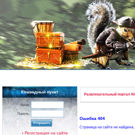
Командный пункт
Развлекательный портал Nif
Логин:
Пароль:
Ошибка 404
Страница на сайте не найдена.
Регистрация на сайте