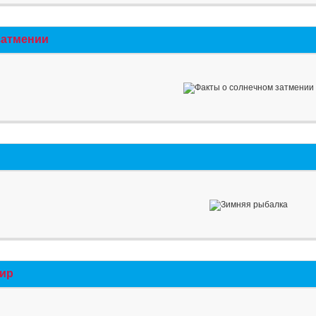
затмении
мир