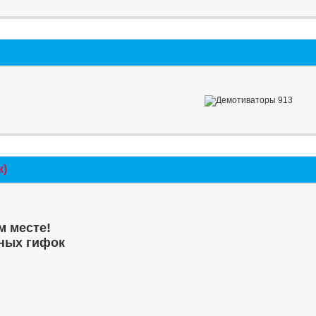
к)
м месте!
ных гифок