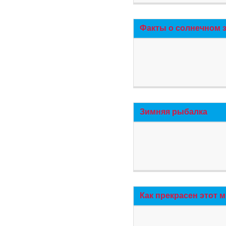
Факты о солнечном 
Зимняя рыбалка
Как прекрасен этот 