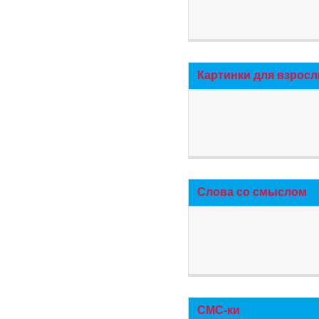
Картинки для взросл
Слова со смыслом
СМС-ки