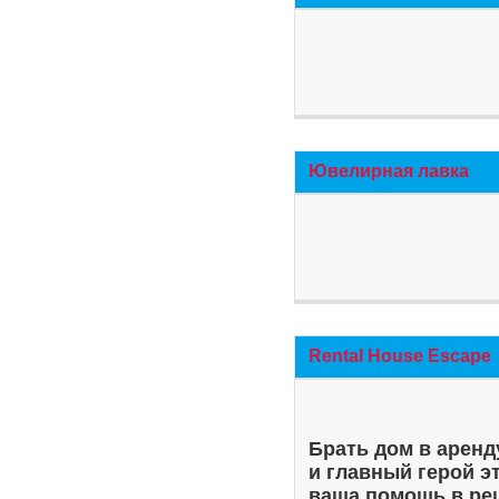
Ювелирная лавка
Rental House Escape
Брать дом в аренд
и главный герой э
ваша помощь в ре