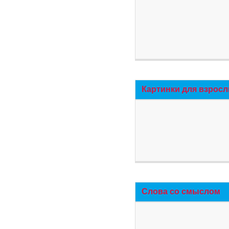
Картинки для взросл
Слова со смыслом