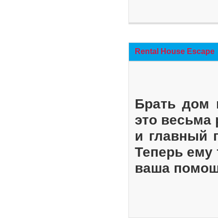
Rental House Escape
Брать дом 
это весьма
и главный 
Теперь ему 
ваша помощ