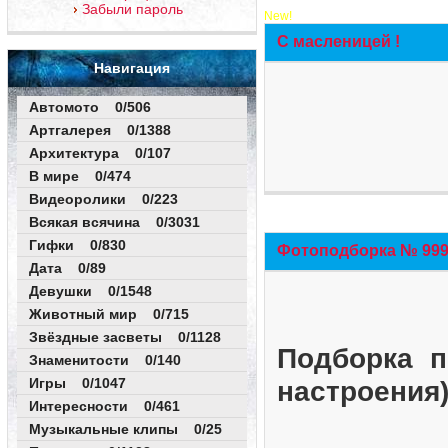
Забыли пароль
New!
С масленицей !
Навигация
Автомото 0/506
Артгалерея 0/1388
Архитектура 0/107
В мире 0/474
Видеоролики 0/223
Всякая всячина 0/3031
Гифки 0/830
Фотоподборка № 999 
Дата 0/89
Девушки 0/1548
Животный мир 0/715
Звёздные засветы 0/1128
Подборка п
Знаменитости 0/140
Игры 0/1047
настроения
Интересности 0/461
Музыкальные клипы 0/25