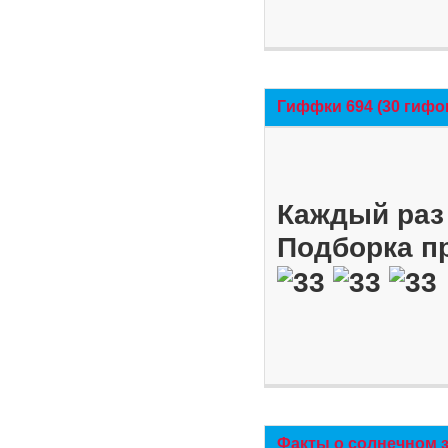
Гиффки 694 (30 гифо
Каждый раз 
Подборка п
Факты о солнечном 