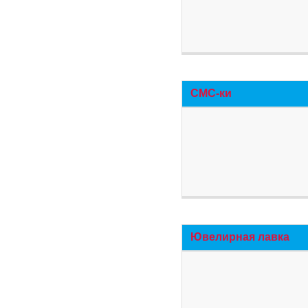
СМС-ки
Ювелирная лавка